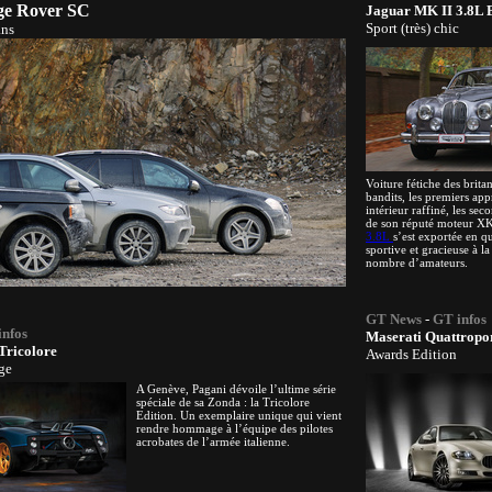
e Rover SC
Jaguar MK II 3.8L
Sport (très) chic
ans
Voiture fétiche des brita
bandits, les premiers app
intérieur raffiné, les sec
de son réputé moteur XK
3.8L
s’est exportée en qu
sportive et gracieuse à la
nombre d’amateurs.
GT News
-
GT infos
infos
Maserati Quattropo
Tricolore
Awards Edition
ge
A Genève, Pagani dévoile l’ultime série
spéciale de sa Zonda : la Tricolore
Edition. Un exemplaire unique qui vient
rendre hommage à l’équipe des pilotes
acrobates de l’armée italienne.