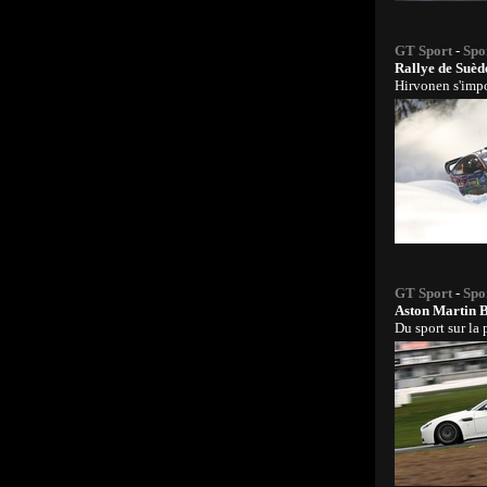
GT Sport
-
Spo
Rallye de Suèd
Hirvonen s'impo
GT Sport
-
Spo
Aston Martin B
Du sport sur la 