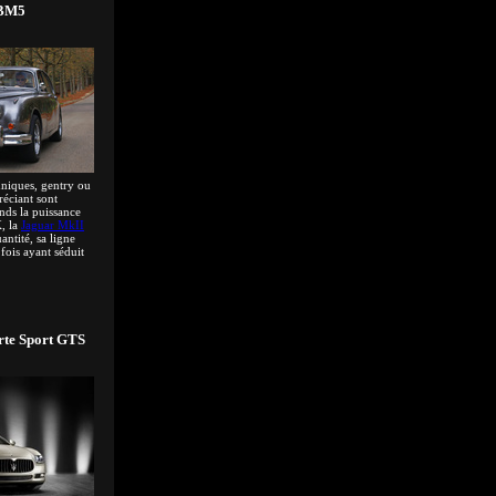
 BM5
nniques, gentry ou
réciant sont
onds la puissance
, la
Jaguar MkII
antité, sa ligne
 fois ayant séduit
rte Sport GTS