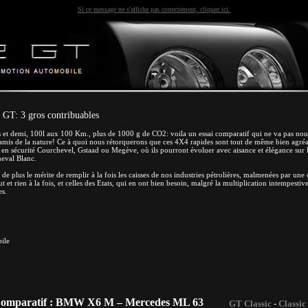
Si ce message ne s'affiche pas correctement, cliquez ici.
 GT: 3 gros contribuables
s et demi, 100l aux 100 Km., plus de 1000 g de CO2: voila un essai comparatif qui ne va pas nous 
 amis de la nature! Ce à quoi nous rétorquerons que ces 4X4 rapides sont tout de même bien agréab
 en sécurité Courchevel, Gstaad ou Megève, où ils pourront évoluer avec aisance et élégance sur 
heval Blanc.
t de plus le mérite de remplir à la fois les caisses de nos industries pétrolières, malmenées par un
t et rien à la fois, et celles des Etats, qui en ont bien besoin, malgré la multiplication intempestiv
es.
ile
 Comparatif : BMW X6 M – Mercedes ML 63
GT Classic
-
Classic 