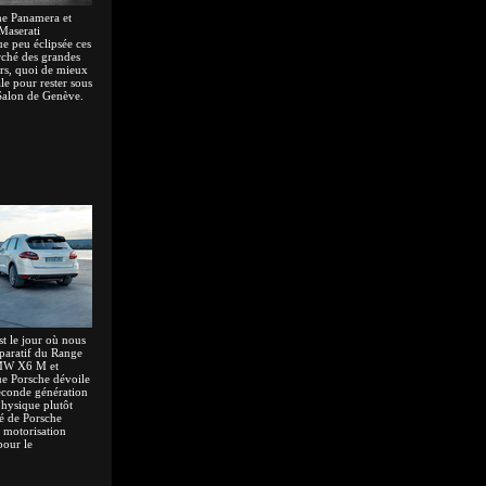
he Panamera et
Maserati
ue peu éclipsée ces
rché des grandes
ors, quoi de mieux
ale pour rester sous
 Salon de Genève.
st le jour où nous
paratif du Range
MW X6 M et
 Porsche dévoile
econde génération
hysique plutôt
é de Porsche
 motorisation
pour le