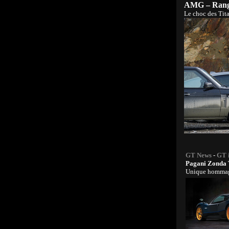
AMG – Rang
Le choc des Tit
GT News
-
GT 
Pagani Zonda 
Unique homma