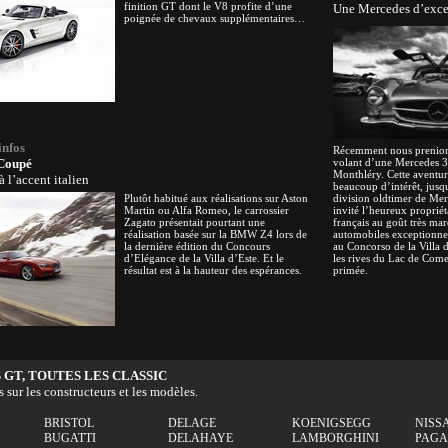
finition GT dont le V8 profite d’une
Une Mercedes d’exce
poignée de chevaux supplémentaires…
infos
Récemment nous prenions
Coupé
volant d’une Mercedes 
Monthléry. Cette aventure
 l’accent italien
beaucoup d’intérêt, jusqu
Plutôt habitué aux réalisations sur Aston
division oldtimer de Me
Martin ou Alfa Romeo, le carrossier
invité l’heureux proprié
Zagato présentait pourtant une
français au goût très ma
réalisation basée sur la BMW Z4 lors de
automobiles exceptionnell
la dernière édition du Concours
au Concorso de la Villa 
d’Elégance de la Villa d’Este. Et le
les rives du Lac de Come,
résultat est à la hauteur des espérances.
primée.
 GT, TOUTES LES CLASSIC
s sur les constructeurs et les modèles.
BRISTOL
DELAGE
KOENIGSEGG
NISS
BUGATTI
DELAHAYE
LAMBORGHINI
PAGA