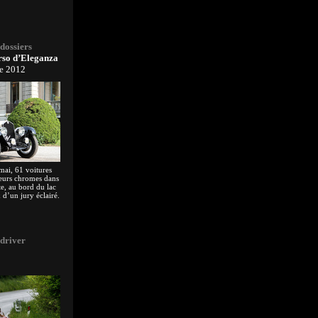
 dossiers
orso d’Eleganza
e 2012
mai, 61 voitures
leurs chromes dans
ste, au bord du lac
 d’un jury éclairé.
e.
 driver