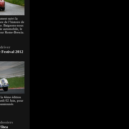
ment suivi la
re de l’histoire de
le. Baignons-nous
ie automobile, le
tour Rome-Brescia.
 driver
 Festival 2012
 la 4ème édition
medi 02 Juin, pour
 passionnés
 dossiers
'Shea