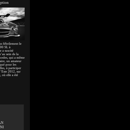
ption
 fébrilement le
300 SL à
 a suscité
’au sein de la
rcedes, qui a même
taire, un amateur
rqué pour les
es, à participer
d’Este 2012, sur
 où elle a été
AN
NI