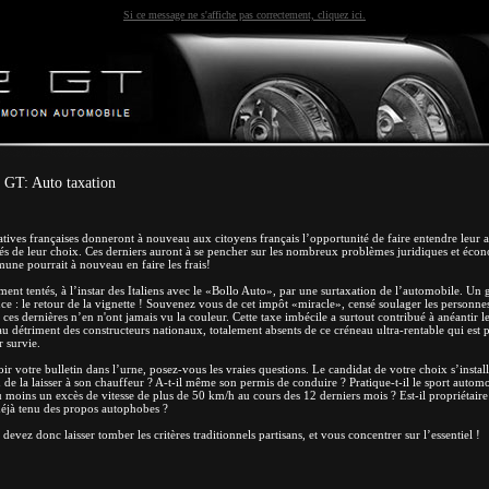
Si ce message ne s'affiche pas correctement, cliquez ici.
 GT: Auto taxation
latives françaises donneront à nouveau aux citoyens français l’opportunité de faire entendre leur av
tés de leur choix. Ces derniers auront à se pencher sur les nombreux problèmes juridiques et écon
une pourrait à nouveau en faire les frais!
ment tentés, à l’instar des Italiens avec le «Bollo Auto», par une surtaxation de l’automobile. Un
ce : le retour de la vignette ! Souvenez vous de cet impôt «miracle», censé soulager les personne
e ces dernières n’en n'ont jamais vu la couleur. Cette taxe imbécile a surtout contribué à anéantir 
 détriment des constructeurs nationaux, totalement absents de ce créneau ultra-rentable qui est 
r survie.
oir votre bulletin dans l’urne, posez-vous les vraies questions. Le candidat de votre choix s’installe
 de la laisser à son chauffeur ? A-t-il même son permis de conduire ? Pratique-t-il le sport automo
au moins un excès de vitesse de plus de 50 km/h au cours des 12 derniers mois ? Est-il propriétair
 déjà tenu des propos autophobes ?
evez donc laisser tomber les critères traditionnels partisans, et vous concentrer sur l’essentiel !