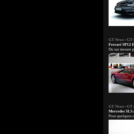
GT News
-
GT 
Ferrari SP12 
Du sur mesure p
GT News
-
GT 
Mercedes SL
Pour quelques 