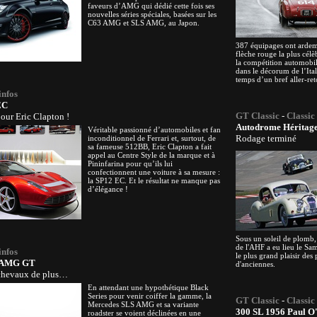
faveurs d’AMG qui dédié cette fois ses
nouvelles séries spéciales, basées sur les
C63 AMG et SLS AMG, au Japon.
387 équipages ont ardem
flèche rouge la plus célèb
la compétition automobi
dans le décorum de l’Ital
temps d’un bref aller-re
infos
EC
GT Classic
-
Classic
our Eric Clapton !
Autodrome Héritage
Véritable passionné d’automobiles et fan
Rodage terminé
inconditionnel de Ferrari et, surtout, de
sa fameuse 512BB, Eric Clapton a fait
appel au Centre Style de la marque et à
Pininfarina pour qu’ils lui
confectionnent une voiture à sa mesure :
la SP12 EC. Et le résultat ne manque pas
d’élégance !
Sous un soleil de plomb,
de l'AHF a eu lieu le Sa
infos
le plus grand plaisir des
S AMG GT
d'anciennes.
chevaux de plus…
En attendant une hypothétique Black
Series pour venir coiffer la gamme, la
GT Classic
-
Classic
Mercedes SLS AMG et sa variante
300 SL 1956 Paul O
roadster se voient déclinées en une