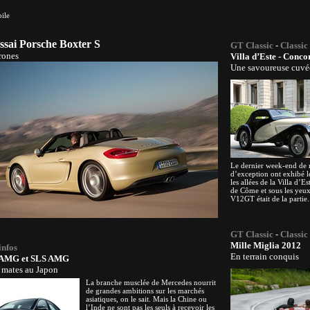
ile
Essai Porsche Boxter S
GT Classic
-
Classic
rones
Villa d’Este - Conc
Une savoureuse cuvé
Le dernier week-end de 
d’exception ont exhibé 
les allées de la Villa d’E
de Côme et sous les yeux
V12GT était de la parti
GT Classic
-
Classic
Mille Miglia 2012
infos
En terrain conquis
 AMG et SLS AMG
s mates au Japon
La branche musclée de Mercedes nourrit
de grandes ambitions sur les marchés
asiatiques, on le sait. Mais la Chine ou
l’Inde ne sont pas les seuls à recevoir les