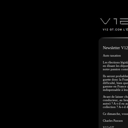
Newsletter V12
Auto taxation
Les élections légis
en élisant les dépu
notre passion comm
Ils seront probable
guette donc la Fran
difficulté, bien qu
gamme en France au
indispensable à leu
Avant de laisser ch
conducteur, au lieu
autre) ? A-t-il eu 
collection ? A-t-il
Ce dimanche, vous d
Charles Paxson
V12-GT