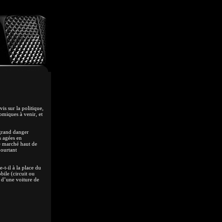
is sur la politique,
omiques à venir, et
 grand danger
s agées en
le marché haut de
pourtant
-t-il à la place du
bile (circuit ou
e d’une voiture de