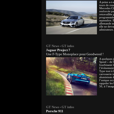
A peine a-t-e
tours de rou
Mercedes Cl
renforcée pa
retravaillée
programmée 
septembre. E
allemande n
elle ne devra
admirateurs.
GT News
-
GT infos
Jaguar Project 7
Une F-Type Monoplace pour Goodwood !
A quelques j
Speed » de 
fourbissent 
l’évènement,
Type tout à 
carrosserie 
aluminium do
l’unique occ
rappeler les
50, à l’imag
GT News
-
GT infos
Porsche 911