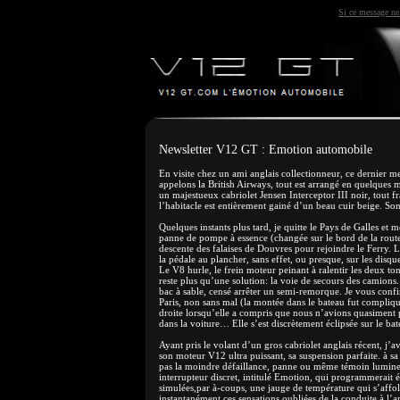
Si ce message ne 
Newsletter V12 GT : Emotion automobile
En visite chez un ami anglais collectionneur, ce dernier m
appelons la British Airways, tout est arrangé en quelques
un majestueux cabriolet Jensen Interceptor III noir, tout fra
l’habitacle est entièrement gainé d’un beau cuir beige. So
Quelques instants plus tard, je quitte le Pays de Galles et
panne de pompe à essence (changée sur le bord de la rout
descente des falaises de Douvres pour rejoindre le Ferry. La
la pédale au plancher, sans effet, ou presque, sur les disque
Le V8 hurle, le frein moteur peinant à ralentir les deux ton
reste plus qu’une solution: la voie de secours des camions.
bac à sable, censé arrêter un semi-remorque. Je vous confir
Paris, non sans mal (la montée dans le bateau fut compliquée
droite lorsqu’elle a compris que nous n’avions quasiment p
dans la voiture… Elle s’est discrètement éclipsée sur le bat
Ayant pris le volant d’un gros cabriolet anglais récent, j’a
son moteur V12 ultra puissant, sa suspension parfaite. à sa c
pas la moindre défaillance, panne ou même témoin lumineux 
interrupteur discret, intitulé Emotion, qui programmerait
simulées,par à-coups, une jauge de température qui s’affol
instantanément ces sensations oubliées de la conduite à l’