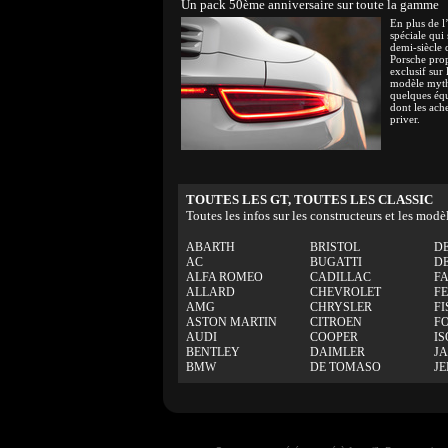
Un pack 50ème anniversaire sur toute la gamme
En plus de l
spéciale qui
demi-siècle 
Porsche pro
exclusif sur
modèle myth
quelques éq
dont les ache
priver.
TOUTES LES GT, TOUTES LES CLASSIC
Toutes les infos sur les constructeurs et les modè
ABARTH
BRISTOL
D
AC
BUGATTI
D
ALFA ROMEO
CADILLAC
F
ALLARD
CHEVROLET
F
AMG
CHRYSLER
FI
ASTON MARTIN
CITROEN
F
AUDI
COOPER
IS
BENTLEY
DAIMLER
J
BMW
DE TOMASO
J