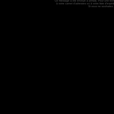
Ce message a été envoyé à [email]. Pour une bon
à votre carnet d'adresses ou à votre liste d'exp
Si vous ne souhaitez 