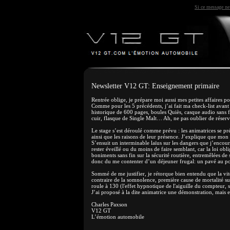
Si ce message ne 
Newsletter V12 GT: Enseignement primaire
Rentrée oblige, je prépare moi aussi mes petites affaires 
Comme pour les 5 précédents, j’ai fait ma check-list avant d
historique de 600 pages, boules Quiès, casque audio sans fil
cuir, flasque de Single Malt… Ah, ne pas oublier de réserv
Le stage s’est déroulé comme prévu : les animatrices se prés
ainsi que les raisons de leur présence. J’explique que mon 
S’ensuit un interminable laïus sur les dangers que j’encoure
rester éveillé ou du moins de faire semblant, car la loi o
boniments sans fin sur la sécurité routière, entremêlées de s
donc du me contenter d’un déjeuner frugal: un pavé au po
Sommé de me justifier, je rétorque bien entendu que la vit
contraire de la somnolence, première cause de mortalité s
roule à 130 (l'effet hypnotique de l'aiguille du compteur, s
J’ai proposé à la dite animatrice une démonstration, mais 
Charles Paxson
V12 GT
L’émotion automobile