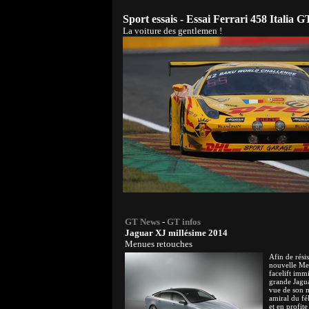
Sport essais - Essai Ferrari 458 Italia G
La voiture des gentlemen !
GT News
-
GT infos
Jaguar XJ millésime 2014
Menues retouches
Afin de résis
nouvelle Mer
facelift imm
grande Jagua
vue de son m
amiral du fé
et en profit