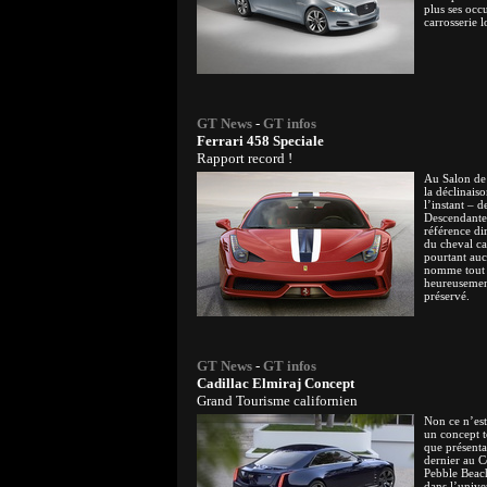
plus ses occ
carrosserie 
GT News
-
GT infos
Ferrari 458 Speciale
Rapport record !
Au Salon de 
la déclinais
l’instant – 
Descendante
référence di
du cheval ca
pourtant auc
nomme tout 
heureusement
préservé.
GT News
-
GT infos
Cadillac Elmiraj Concept
Grand Tourisme californien
Non ce n’est
un concept t
que présenta
dernier au 
Pebble Beach
dans l’univ