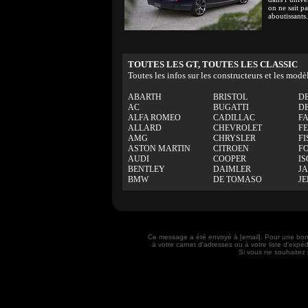
on ne sait pa
aboutissants.
TOUTES LES GT, TOUTES LES CLASSIC
Toutes les infos sur les constructeurs et les modè
ABARTH
BRISTOL
D
AC
BUGATTI
D
ALFA ROMEO
CADILLAC
F
ALLARD
CHEVROLET
F
AMG
CHRYSLER
FI
ASTON MARTIN
CITROEN
F
AUDI
COOPER
IS
BENTLEY
DAIMLER
J
BMW
DE TOMASO
J
Ce message a été envoyé à [email]. Pour une bon
à votre carnet d'adresses ou à votre liste d'exp
Si vous ne souhaitez 