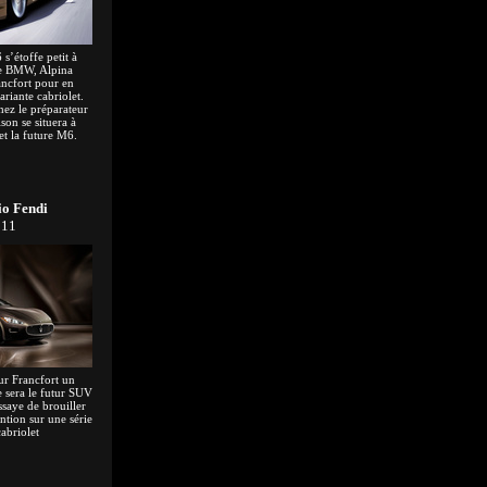
 s’étoffe petit à
me BMW, Alpina
ancfort pour en
ariante cabriolet.
ez le préparateur
son se situera à
et la future M6.
o Fendi
011
ur Francfort un
 sera le futur SUV
ssaye de brouiller
tention sur une série
abriolet