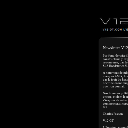
Newsletter V12
Sur fond de crise f
constructeurs y exp
retrouverez, pas f
SLS Roadster et SL
A noter tout de mêm
marques AMG, Audi
pas le fruit du has
doctrine économiqu
que l’on connait.
Nos hommes politiq
vitesse, et dont le
s’inspirer de cet e
commencerait certai
fait…
Charles Paxson
V12 GT
L’émotion automob