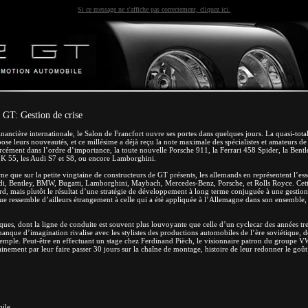
Si ce message ne s'affiche pas correctement, cliquez ici.
 GT: Gestion de crise
inancière internationale, le Salon de Francfort ouvre ses portes dans quelques jours. La quasi-total
ose leurs nouveautés, et ce millésime a déjà reçu la note maximale des spécialistes et amateurs d
orcément dans l’ordre d’importance, la toute nouvelle Porsche 911, la Ferrari 458 Spider, la Be
K 55, les Audi S7 et S8, ou encore Lamborghini.
e que sur la petite vingtaine de constructeurs de GT présents, les allemands en représentent l’esse
, Bentley, BMW, Bugatti, Lamborghini, Maybach, Mercedes-Benz, Porsche, et Rolls Royce. Cett
ard, mais plutôt le résultat d’une stratégie de développement à long terme conjuguée à une gestion
e ressemble d’ailleurs étrangement à celle qui a été appliquée à l’Allemagne dans son ensemble, a
ues, dont la ligne de conduite est souvent plus louvoyante que celle d’un cyclecar des années tre
 manque d’imagination rivalise avec les stylistes des productions automobiles de l’ère soviétique, d
xemple. Peut-être en effectuant un stage chez Ferdinand Piëch, le visionnaire patron du groupe VW
nement par leur faire passer 30 jours sur la chaîne de montage, histoire de leur redonner le goût
ile