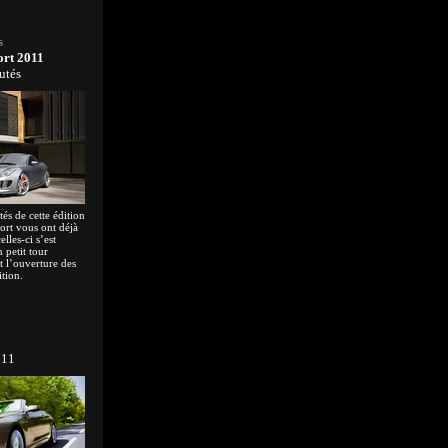
s
ort 2011
utés
és de cette édition
ort vous ont déjà
elles-ci s’est
 petit tour
 l’ouverture des
tion.
011