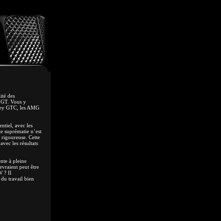
ité des
e GT. Vous y
ntley GTC, les AMG
ntiel, avec les
e suprématie n’est
 rigoureuse. Cette
vec les résultats
nte à pleine
evraient peut être
 ? Il
 du travail bien