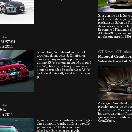
Si la gamme de la Série 6
petit au sein de la gam
profitera du Salon de Fr
dévoiler sa vision de la v
Et comme à l’habitude ch
d’Outre-Rhin, sa déclinai
infos
mi-chemin entre la 650i 
 S6/S7/S8
ort 2011
GT News
-
GT infos
A Francfort, Audi dévoilera une belle
brochette de modèles S. En effet, en
Maserati GranCabri
plus des changements apportés à la
Salon de Francfort 2
gamme S5 (et surtout au coupé qui perd
son V8), le constructeur y présente les
versions musclées de ses berlines A6 (et
du break A6 Avant), A7 et A8. Rien que
ça !
Alors que l’on attend po
infos
premier aperçu de ce que
991»
de la marque, Maserati e
les pistes en attirant l’at
ort 2011
spéciale de son sublime c
Aperçue jusque là bardé de camouflages
GranCabrio.
plus ou moins lourds, voilà la nouvelle
génération de 911 dans toute sa
splendeur. Bien entendu, inutile