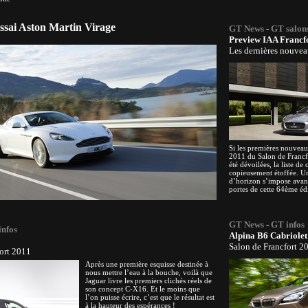
Essai Aston Martin Virage
GT News
-
GT salon
!
Preview IAA Francf
Les dernières nouvea
Si les premières nouveaut
2011 du Salon de Francf
été dévoilées, la liste de c
copieusement étoffée. Un
d’horizon s’impose avant
portes de cette 64ème édi
GT News
-
GT infos
infos
Alpina B6 Cabriolet
Salon de Francfort 2
ort 2011
Après une première esquisse destinée à
nous mettre l’eau à la bouche, voilà que
Jaguar livre les premiers clichés réels de
son concept C-X16. Et le moins que
l’on puisse écrire, c’est que le résultat est
à la hauteur des espérances !