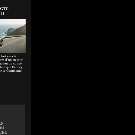
l GTC
011
cfort aura le
près d’un an jour
ntation du coupé
ile que Bentley
de sa Continental
AN
NI
CHE