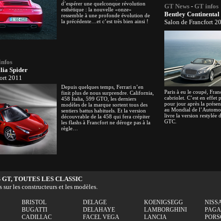
d’espérer une quelconque révolution
GT News
-
GT infos
esthétique : la nouvelle «onze»
Bentley Continenta
ressemble à une profonde évolution de
la précédente…et c’est très bien ainsi !
Salon de Francfort 2
infos
lia Spider
ort 2011
Depuis quelques temps, Ferrari n’en
Paris à eu le coupé, Fran
finit plus de nous surprendre. California,
cabriolet. C’est en effet 
458 Italia, 599 GTO, les derniers
pour jour après la prése
modèles de la marque sortent tous des
au Mondial de l’Automob
sentiers battus habituels. Et la version
livre la version restylée 
découvrable de la 458 qui fera crépiter
GTC.
les flashs à Francfort ne déroge pas à la
règle…
 GT, TOUTES LES CLASSIC
s sur les constructeurs et les modèles.
BRISTOL
DELAGE
KOENIGSEGG
NISS
BUGATTI
DELAHAYE
LAMBORGHINI
PAGA
CADILLAC
FACEL VEGA
LANCIA
PORS