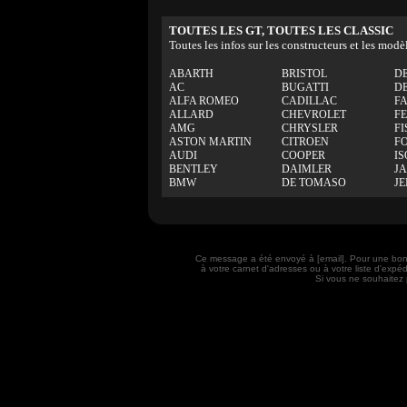
TOUTES LES GT, TOUTES LES CLASSIC
Toutes les infos sur les constructeurs et les modè
ABARTH
BRISTOL
D
AC
BUGATTI
D
ALFA ROMEO
CADILLAC
F
ALLARD
CHEVROLET
F
AMG
CHRYSLER
FI
ASTON MARTIN
CITROEN
F
AUDI
COOPER
IS
BENTLEY
DAIMLER
J
BMW
DE TOMASO
J
Ce message a été envoyé à [email]. Pour une bon
à votre carnet d'adresses ou à votre liste d'exp
Si vous ne souhaitez 