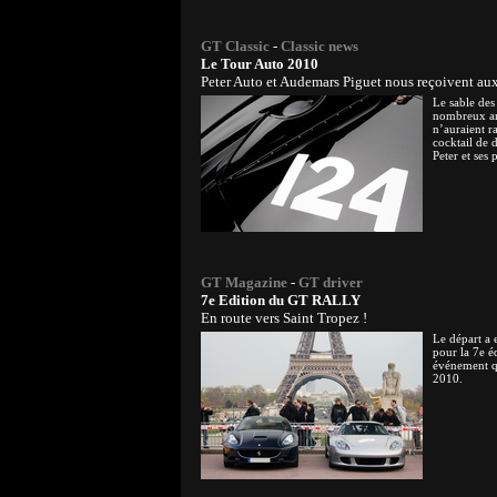
GT Classic
-
Classic news
Le Tour Auto 2010
Peter Auto et Audemars Piguet nous reçoivent aux
Le sable des 
nombreux am
n’auraient r
cocktail de 
Peter et ses 
GT Magazine
-
GT driver
7e Edition du GT RALLY
En route vers Saint Tropez !
Le départ a 
pour la 7e é
événement qu
2010.