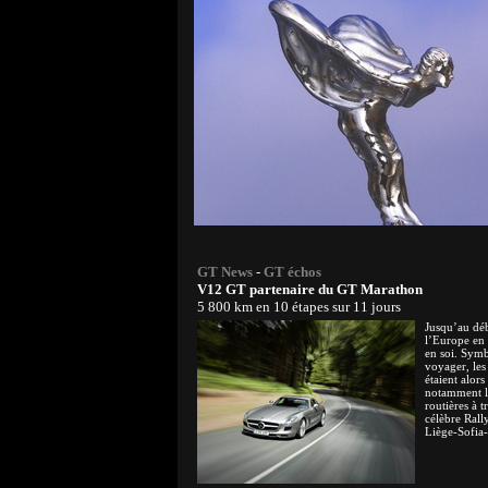
GT News
-
GT échos
V12 GT partenaire du GT Marathon
5 800 km en 10 étapes sur 11 jours
Jusqu’au déb
l’Europe en 
en soi. Symb
voyager, les
étaient alors
notamment l
routières à 
célèbre Rall
Liège-Sofia-