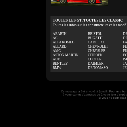
TOUTES LES GT, TOUTES LES CLASSIC
Toutes les infos sur les constructeurs et les modè
ABARTH
BRISTOL
D
AC
BUGATTI
D
ALFA ROMEO
CADILLAC
F
ALLARD
CHEVROLET
F
AMG
CHRYSLER
FI
ASTON MARTIN
CITROEN
F
AUDI
COOPER
IS
BENTLEY
DAIMLER
J
BMW
DE TOMASO
J
Ce message a été envoyé à [email]. Pour une bon
à votre carnet d'adresses ou à votre liste d'exp
Si vous ne souhaitez 