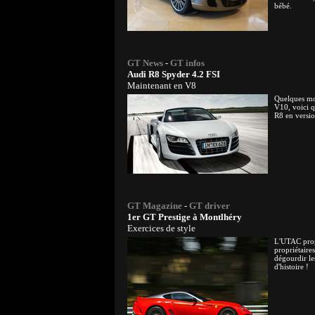
bébé.
GT News
-
GT infos
Audi R8 Spyder 4.2 FSI
Maintenant en V8
Quelques mo
V10, voici 
R8 en versi
GT Magazine
-
GT driver
1er GT Prestige à Montlhéry
Exercices de style
L'UTAC prop
propriétaire
dégourdir les
d'histoire !