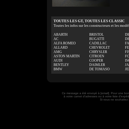
TOUTES LES GT, TOUTES LES CLASSIC
Toutes les infos sur les constructeurs et les modè
ABARTH
BRISTOL
D
AC
BUGATTI
D
ALFA ROMEO
CADILLAC
F
ALLARD
CHEVROLET
F
AMG
CHRYSLER
FI
ASTON MARTIN
CITROEN
F
AUDI
COOPER
IS
BENTLEY
DAIMLER
J
BMW
DE TOMASO
J
Ce message a été envoyé à [email]. Pour une bon
à votre carnet d'adresses ou à votre liste d'exp
Si vous ne souhaitez 