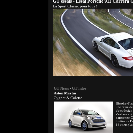
GT essais - Essai Porsche 911 Carrera
La Sport Classic pour tous !
GT News
-
GT infos
Aston Martin
Cygnet & Colette
Histoire d’a
une reine de
objet design
s’est associé
parisienne C
limitée de l
14 exemplai