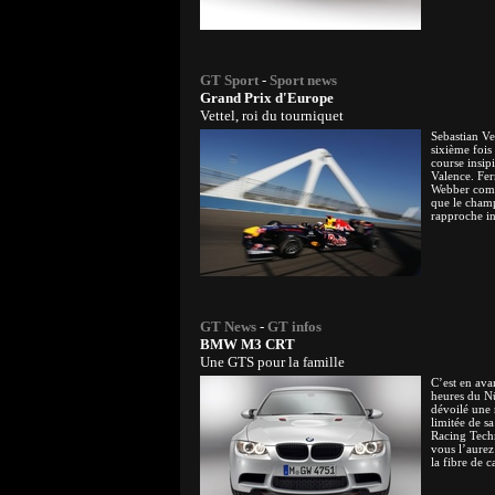
GT Sport
-
Sport news
Grand Prix d'Europe
Vettel, roi du tourniquet
Sebastian Vet
sixième fois 
course insipi
Valence. Fe
Webber comp
que le champ
rapproche in
GT News
-
GT infos
BMW M3 CRT
Une GTS pour la famille
C’est en ava
heures du 
dévoilé une 
limitée de s
Racing Tech
vous l’aurez 
la fibre de 