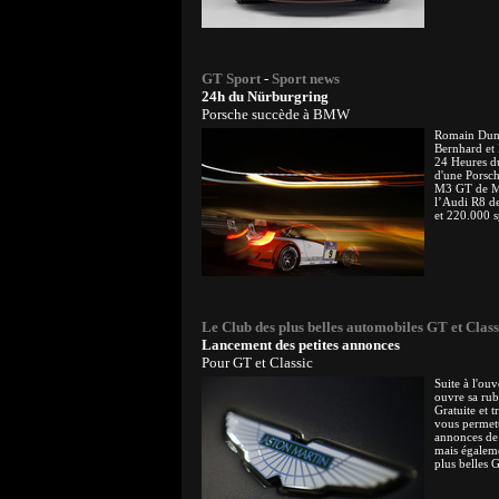
GT Sport
-
Sport news
24h du Nürburgring
Porsche succède à BMW
Romain Dum
Bernhard et 
24 Heures d
d'une Porsc
M3 GT de Mü
l’Audi R8 d
et 220.000 s
Le Club des plus belles automobiles GT et Clas
Lancement des petites annonces
Pour GT et Classic
Suite à l'ou
ouvre sa rub
Gratuite et tr
vous permett
annonces de
mais égaleme
plus belles 