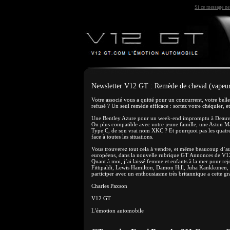
Si ce message ne 
Newsletter V12 GT : Remède de cheval (vapeu
Votre associé vous a quitté pour un concurrent, votre bell
refusé ? Un seul remède efficace : sortez votre chéquier, et
Une Bentley Azure pour un week-end impromptu à Deauvill
Ou plus compatible avec votre jeune famille, une Aston Ma
Type C, de son vrai nom XKC ? Et pourquoi pas les quatre, 
face à toutes les situations.
Vous trouverez tout cela à vendre, et même beaucoup d’aut
européens, dans la nouvelle rubrique GT Annonces de V12 
Quant à moi, j’ai laissé femme et enfants à la mer pour r
Fittipaldi, Lewis Hamilton, Damon Hill, Juha Kankkunen,
participer avec un enthousiasme très britannique a cette gra
Charles Paxson
V12 GT
L'émotion automobile