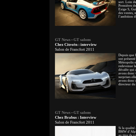
sort. Loin d
Premières d
Exige S, Gui
des ventes, 
l’ambition d
GT News
-
GT salons
Chez Citroën : interview
Salon de Francfort 2011
Depuis que l
ont présenté
Métropolis et
redevenue l
décalée qui 
avons donc v
surprises ell
avons donc r
directeur du 
GT News
-
GT salons
Chez Brabus : Interview
Salon de Francfort 2011
Si la qualité
BMW d’Alpin
au titre de c