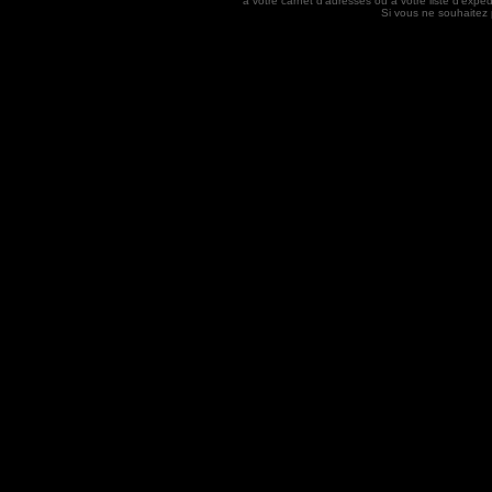
à votre carnet d'adresses ou à votre liste d'exp
Si vous ne souhaitez 