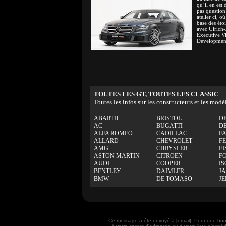
qu’il en es
pas question
atelier ci, o
base des éto
avec Ulrich
Executive V
Developmen
TOUTES LES GT, TOUTES LES CLASSIC
Toutes les infos sur les constructeurs et les modè
ABARTH
BRISTOL
D
AC
BUGATTI
D
ALFA ROMEO
CADILLAC
F
ALLARD
CHEVROLET
F
AMG
CHRYSLER
FI
ASTON MARTIN
CITROEN
F
AUDI
COOPER
IS
BENTLEY
DAIMLER
J
BMW
DE TOMASO
J
Ce message a été envoyé à [email]. Pour une bon