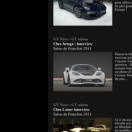
pour offrir u
du plus gra
Europe !
GT News
-
GT salons
Chez Artega : Interview
Salon de Francfort 2011
Depuis la fi
nouveau peti
s’ajouter à 
sportives : A
marque fond
est pleine d
l’avenir. Pe
dit plus…
GT News
-
GT salons
Chez Lotus: interview
Salon de Francfort 2011
Ce n’est pas
dévoilé son 
au Mondial d
les modèles a