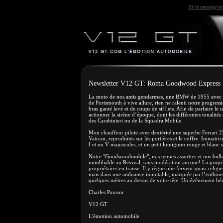
Si ce message ne 
Newsletter V12 GT: Roma Goodwood Express
La moto de nos amis gendarmes, une BMW de 1955 avec side
de Portsmouth à vive allure, rien ne ralenti notre progress
bras ganté levé et de coups de sifflets. Afin de parfaire l
actionner la sirène d’époque, dont les différentes tonalit
des Carabinieri ou de la Squadra Mobile.
Mon chauffeur pilote avec dextérité une superbe Ferrari 2
Vatican, reproduites sur les portières et le coffre. Immatr
I et un V majuscules, et un petit lumignon rouge et blanc sur
Notre "Goodwoodmobile", nos tenues assorties et nos bull
inoubliable au Revival, sans modération aucune! La proprié
propriétaires en transe. Il y règne une ferveur quasi relig
mais dans une ambiance inimitable, marquée par l’enthousias
quelques mètres au dessus de votre tête. Un évènement bé
Charles Paxson
V12 GT
L'émotion automobile