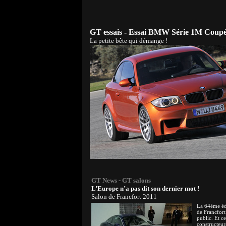
GT essais - Essai BMW Série 1M Coup
La petite bête qui démange !
GT News
-
GT salons
L’Europe n’a pas dit son dernier mot !
Salon de Francfort 2011
La 64ème éd
de Francfort
public. Et c
constructeur