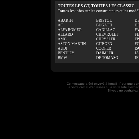
TOUTES LES GT, TOUTES LES CLASSIC
Toutes les infos sur les constructeurs et les modè
ABARTH
BRISTOL
D
AC
BUGATTI
D
ALFA ROMEO
CADILLAC
F
ALLARD
CHEVROLET
F
AMG
CHRYSLER
FI
ASTON MARTIN
CITROEN
F
AUDI
COOPER
IS
BENTLEY
DAIMLER
J
BMW
DE TOMASO
J
Ce message a été envoyé à [email]. Pour une bon
à votre carnet d'adresses ou à votre liste d'exp
Si vous ne souhaitez 