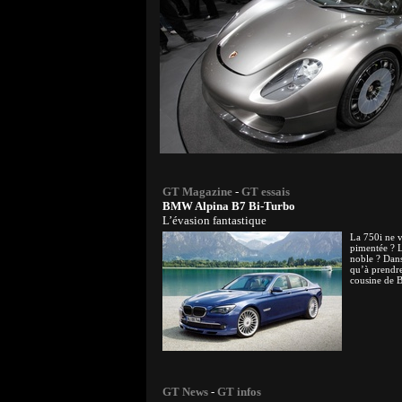
GT Magazine
-
GT essais
BMW Alpina B7 Bi-Turbo
L’évasion fantastique
La 750i ne v
pimentée ? 
noble ? Dans 
qu’à prendr
cousine de 
GT News
-
GT infos