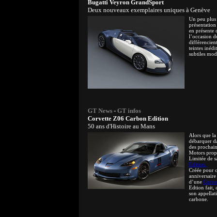
Bugatti Veyron GrandSport
Deux nouveaux exemplaires uniques à Genève
Un peu plus 
présentation
en présente 
l’occasion d
différencien
teintes inédi
subtiles mod
GT News
-
GT infos
Corvette Z06 Carbon Edition
50 ans d'Histoire au Mans
Alors que la
débarquer da
des prochain
Motors prop
Limitée de 
Edition.
Créée pour c
anniversaire
d’une
Corve
Edtion fait,
son appellati
carbone.