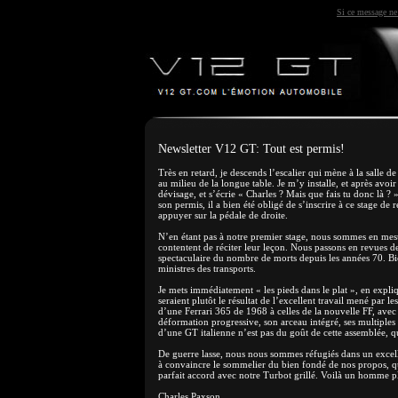
Si ce message ne 
Newsletter V12 GT: Tout est permis!
Très en retard, je descends l’escalier qui mène à la salle d
au milieu de la longue table. Je m’y installe, et après avoi
dévisage, et s’écrie « Charles ? Mais que fais tu donc là ? 
son permis, il a bien été obligé de s’inscrire à ce stage de 
appuyer sur la pédale de droite.
N’en étant pas à notre premier stage, nous sommes en mesu
contentent de réciter leur leçon. Nous passons en revues de
spectaculaire du nombre de morts depuis les années 70. Bie
ministres des transports.
Je mets immédiatement « les pieds dans le plat », en expli
seraient plutôt le résultat de l’excellent travail mené par l
d’une Ferrari 365 de 1968 à celles de la nouvelle FF, avec 
déformation progressive, son arceau intégré, ses multiples 
d’une GT italienne n’est pas du goût de cette assemblée, 
De guerre lasse, nous nous sommes réfugiés dans un excell
à convaincre le sommelier du bien fondé de nos propos, 
parfait accord avec notre Turbot grillé. Voilà un homme p
Charles Paxson