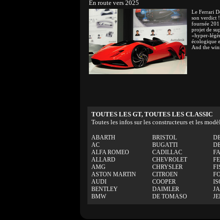
En route vers 2025
Le Ferrari D
son verdict 
fournée 201
projet de su
«hyper-légèr
écologique 
And the win
TOUTES LES GT, TOUTES LES CLASSIC
Toutes les infos sur les constructeurs et les modè
ABARTH
BRISTOL
D
AC
BUGATTI
D
ALFA ROMEO
CADILLAC
F
ALLARD
CHEVROLET
F
AMG
CHRYSLER
FI
ASTON MARTIN
CITROEN
F
AUDI
COOPER
IS
BENTLEY
DAIMLER
J
BMW
DE TOMASO
J