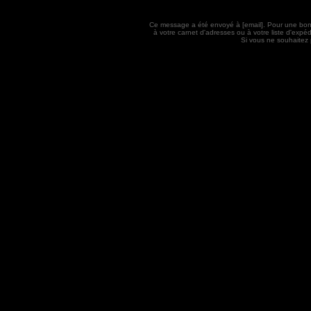
Ce message a été envoyé à [email]. Pour une bon
à votre carnet d'adresses ou à votre liste d'exp
Si vous ne souhaitez 