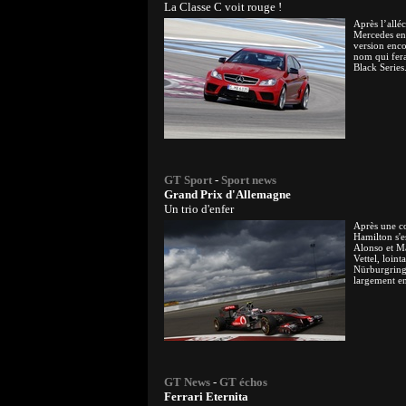
La Classe C voit rouge !
Après l’all
Mercedes en
version enco
nom qui fera
Black Series
GT Sport
-
Sport news
Grand Prix d'Allemagne
Un trio d'enfer
Après une co
Hamilton s'
Alonso et M
Vettel, loin
Nürburgring
largement e
GT News
-
GT échos
Ferrari Eternita