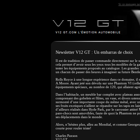
Si ce message ne 
Newsletter V12 GT : Un embarras de choix
Il est de tradition de passer commande directement sur le
cela permet d’avoir sous les yeux tous les modèles de la g
tester les équipements proposés au catalogue. Les grandes 
un chacun de passer des heures à imaginer sa future Bentl
Rolls Royce à une longue expérience dans ce domaine, il m
A.Moore. Ayant jeté son dévolu sur une Phantom VI (celle d
équipements spéciaux, au nombre de 120, qui allaient agré
Dans l’habitacle, un meuble bar complet avec plateau assor
comprenant des gobelets et flûtes, un vase, et divers ustensi
surmonté d’une importante coupe du même métal, avec une 
ses fruits exotiques n'aillent se répandre sur les tapis en 
d’ailleurs réalisés dans Hyde Park, par le carrossier attitr
pare-chocs sont amovibles, faute de quoi la Phantom ne po
ses déplacements dans le monde.
Alors, n’hésitez plus, allez au Mondial, et comme Georges, s
courte pour rouler triste!
Charles Paxson
V12 GT