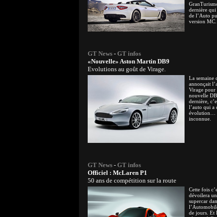
GranTurismo 
dernière qui
de l’Auto pu
version MC.
GT News
-
GT infos
«Nouvelle» Aston Martin DB9
Evolutions au goût de Virage.
La semaine d
annonçait l’
Virage pour l
nouvelle DB9
dernière, c’e
l’auto qui a 
évolution… q
inconnue.
GT News
-
GT infos
Officiel : McLaren P1
50 ans de compétition sur la route
Cette fois c
dévoilera un
supercar dan
l’Automobile
de jours. Et