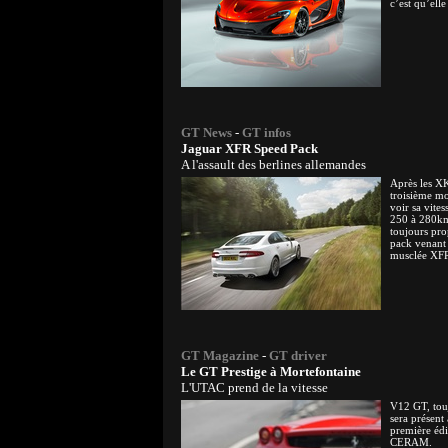
c’est qu’ell
GT News
-
GT infos
Jaguar XFR Speed Pack
A l'assault des berlines allemandes
Après les XK
troisième mo
voir sa vite
250 à 280km
toujours pro
pack venant 
musclée XF
GT Magazine
-
GT driver
Le GT Prestige à Mortefontaine
L'UTAC prend de la vitesse
V12 GT, tou
sera présent
première édi
CERAM.