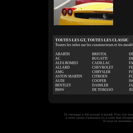
TOUTES LES GT, TOUTES LES CLASSIC
Toutes les infos sur les constructeurs et les modè
ABARTH
BRISTOL
D
AC
BUGATTI
D
ALFA ROMEO
CADILLAC
F
ALLARD
CHEVROLET
F
AMG
CHRYSLER
FI
ASTON MARTIN
CITROEN
F
AUDI
COOPER
IS
BENTLEY
DAIMLER
J
BMW
DE TOMASO
J
Ce message a été envoyé à [email]. Pour une bon
à votre carnet d'adresses ou à votre liste d'exp
Si vous ne souhaitez 