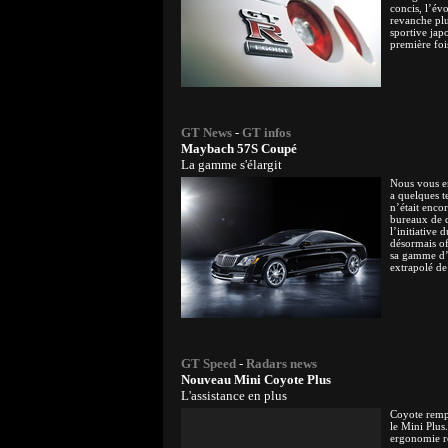
concis, l’év
revanche plu
sportive jap
première foi
GT News
-
GT infos
Maybach 57S Coupé
La gamme s'élargit
Nous vous e
a quelques t
n’était enco
bureaux de 
l’initiative 
désormais of
sa gamme d’
extrapolé de
GT Speed
-
Radars news
Nouveau Mini Coyote Plus
L'assistance en plus
Coyote remp
le Mini Plus.
ergonomie re