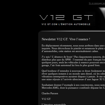
Si ce message ne 
Newsletter V12 GT: Vive l’essence !
En déplacement récemment, nous nous arrêtons dans une des 
inquiets. Nous décrochons le pistolet et entamons le plein
d’automobiles, cette station est anormalement calme.
J’y suis ! L’absence de bruit ! Pas claquements sonores, de
distribue plus que du SP98 : l’essentiel du parc français fo
quelques jours, seuls les véhicules à essence pourront enc
garage, l’air frais automnal lui fera le plus grand bien.
Quel bonheur d’entendre à nouveau ce doux feulement méc
rêver quelques instants à un monde sans diesel, où les odeu
vibrations intempestives auraient disparu à jamais. Je me 
une mine réjouie à l’arrivée silencieuse d’une Jaguar XJ 
Souhaitant donner l’exemple à nos concitoyens, nous somme
Mercedes AMG, dont la puissance combinée dépasse les 
Charles Paxson
V12 GT
L’émotion automobile