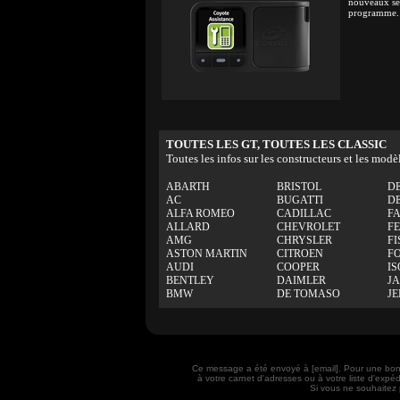
nouveaux ser
programme.
TOUTES LES GT, TOUTES LES CLASSIC
Toutes les infos sur les constructeurs et les modè
ABARTH
BRISTOL
D
AC
BUGATTI
D
ALFA ROMEO
CADILLAC
F
ALLARD
CHEVROLET
F
AMG
CHRYSLER
FI
ASTON MARTIN
CITROEN
F
AUDI
COOPER
IS
BENTLEY
DAIMLER
J
BMW
DE TOMASO
J
Ce message a été envoyé à [email]. Pour une bon
à votre carnet d'adresses ou à votre liste d'exp
Si vous ne souhaitez 