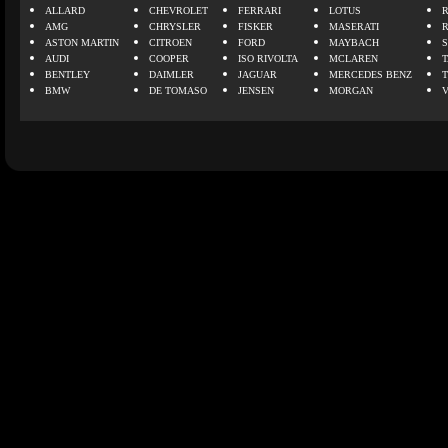
ALLARD
CHEVROLET
FERRARI
LOTUS
AMG
CHRYSLER
FISKER
MASERATI
ASTON MARTIN
CITROEN
FORD
MAYBACH
AUDI
COOPER
ISO RIVOLTA
MCLAREN
BENTLEY
DAIMLER
JAGUAR
MERCEDES BENZ
BMW
DE TOMASO
JENSEN
MORGAN