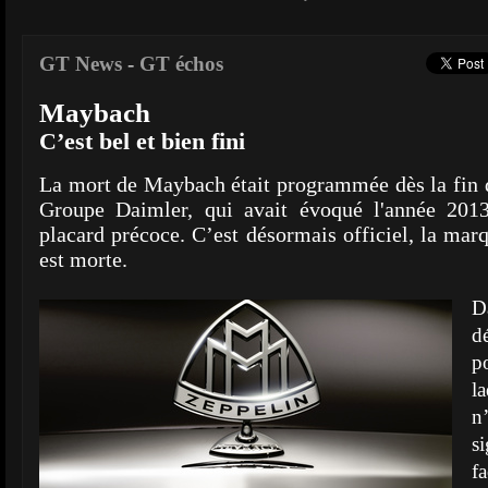
GT News
-
GT échos
Maybach
C’est bel et bien fini
La mort de Maybach était programmée dès la fin d
Groupe Daimler, qui avait évoqué l'année 201
placard précoce. C’est désormais officiel, la mar
est morte.
D
d
p
l
n
s
f