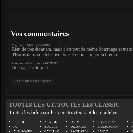
Vos commentaires
Maybach
- CLM - 16/08/2012
Rien de très étonnant, mais c'est tout de même dommage et triste 
d'Euros dans une telle aventure. Encore Jurgen Schremp!
Maybach
- Evrard Rémi - 14/08/2012
Une page se tourne
TOUTES LES GT, TOUTES LES CLASSIC
Toutes les infos sur les constructeurs et les modèles.
ABARTH
BRISTOL
DELAGE
KOENIGSEGG
N
AC
BUGATTI
DELAHAYE
LAMBORGHINI
P
ALFA ROMEO
CADILLAC
FACEL VEGA
LANCIA