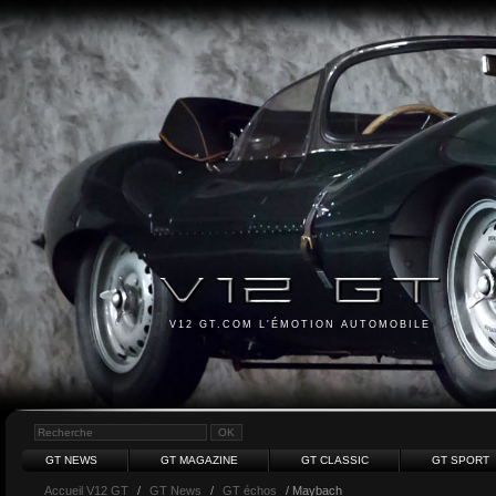
V12 GT.COM L'ÉMOTION AUTOMOBILE
GT NEWS
GT MAGAZINE
GT CLASSIC
GT SPORT
Accueil V12 GT
/
GT News
/
GT échos
/ Maybach