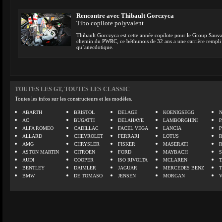
Rencontre avec Thibault Gorczyca
Tibo copilote polyvalent
Thibault Gorczyca est cette année copilote pour le Group Sauva
chemin du PWRC, ce béthunois de 32 ans a une carrière rempli ta
qu’anecdotique.
TOUTES LES GT, TOUTES LES CLASSIC
Toutes les infos sur les constructeurs et les modèles.
ABARTH
BRISTOL
DELAGE
KOENIGSEGG
N
AC
BUGATTI
DELAHAYE
LAMBORGHINI
P
ALFA ROMEO
CADILLAC
FACEL VEGA
LANCIA
ALLARD
CHEVROLET
FERRARI
LOTUS
AMG
CHRYSLER
FISKER
MASERATI
ASTON MARTIN
CITROEN
FORD
MAYBACH
AUDI
COOPER
ISO RIVOLTA
MCLAREN
BENTLEY
DAIMLER
JAGUAR
MERCEDES BENZ
BMW
DE TOMASO
JENSEN
MORGAN