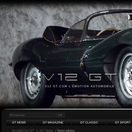
V12 GT.COM L'ÉMOTION AUTOMOBILE
GT NEWS
GT MAGAZINE
GT CLASSIC
GT SPORT
Accueil V12 GT
/
GT Sport
/ Sport pilotes