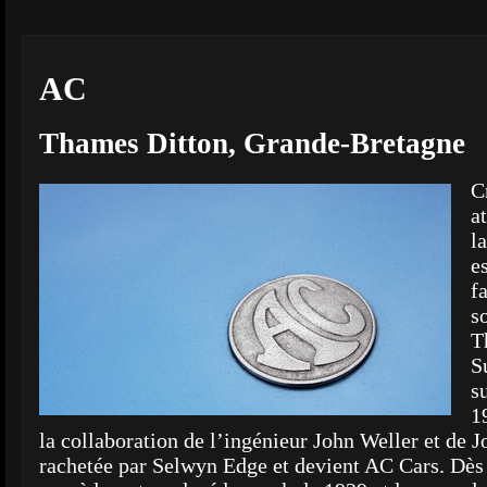
AC
Thames Ditton, Grande-Bretagne
C
a
l
e
f
so
T
S
s
1
la collaboration de l’ingénieur John Weller et de 
rachetée par Selwyn Edge et devient AC Cars. Dès l