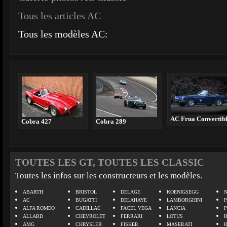
Tous les articles AC
Tous les modèles AC:
AC Frua Convertib
Cobra 427
Cobra 289
TOUTES LES GT, TOUTES LES CLASSIC
Toutes les infos sur les constructeurs et les modèles.
ABARTH
BRISTOL
DELAGE
KOENIGSEGG
N
AC
BUGATTI
DELAHAYE
LAMBORGHINI
P
ALFA ROMEO
CADILLAC
FACEL VEGA
LANCIA
ALLARD
CHEVROLET
FERRARI
LOTUS
AMG
CHRYSLER
FISKER
MASERATI