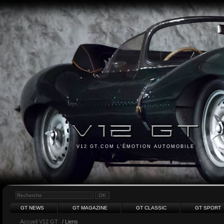
V12 GT.COM L'ÉMOTION AUTOMOBILE
GT NEWS
GT MAGAZINE
GT CLASSIC
GT SPORT
Accueil V12 GT
/ Liens