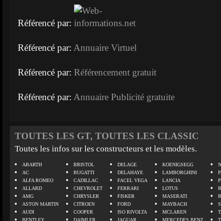
Référencé par:
Référencé par:
Annuaire Virtuel
Référencé par:
Référencement gratuit
Référencé par:
Annuaire Publicité gratuite
TOUTES LES GT, TOUTES LES CLASSIC
Toutes les infos sur les constructeurs et les modèles.
ABARTH
BRISTOL
DELAGE
KOENIGSEGG
N
AC
BUGATTI
DELAHAYE
LAMBORGHINI
P
ALFA ROMEO
CADILLAC
FACEL VEGA
LANCIA
ALLARD
CHEVROLET
FERRARI
LOTUS
AMG
CHRYSLER
FISKER
MASERATI
ASTON MARTIN
CITROEN
FORD
MAYBACH
AUDI
COOPER
ISO RIVOLTA
MCLAREN
BENTLEY
DAIMLER
JAGUAR
MERCEDES BENZ