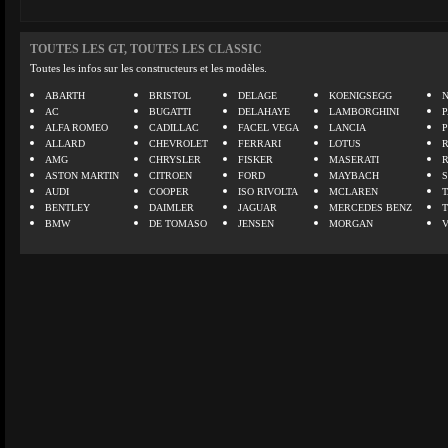
TOUTES LES GT, TOUTES LES CLASSIC
Toutes les infos sur les constructeurs et les modèles.
ABARTH
BRISTOL
DELAGE
KOENIGSEGG
N
AC
BUGATTI
DELAHAYE
LAMBORGHINI
P
ALFA ROMEO
CADILLAC
FACEL VEGA
LANCIA
ALLARD
CHEVROLET
FERRARI
LOTUS
AMG
CHRYSLER
FISKER
MASERATI
ASTON MARTIN
CITROEN
FORD
MAYBACH
AUDI
COOPER
ISO RIVOLTA
MCLAREN
BENTLEY
DAIMLER
JAGUAR
MERCEDES BENZ
BMW
DE TOMASO
JENSEN
MORGAN