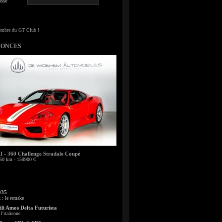
sse
NONCES
- 360 Challenge Stradale Coupé
50 km - 159900 €
935
: le remake
li Amos Delta Futurista
l'italienne