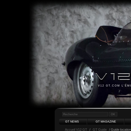
V12 GT.COM L'É
GT NEWS
GT MAGAZINE
Accueil V12 GT
/
GT Guide
/ Guide location