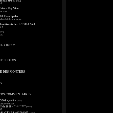
Monza SP1 & SP2
sé
Chiron Sky View
vec vue
88 Pista Spider
abriolet de la marque
ini Aventador LP770-4 SVJ
u J
Divo
le ?
IE VIDEOS
IE PHOTOS
TE DES MONTRES
A
ERS COMMENTAIRES
 G601
- jamijoe
(5/04)
oiture suisse
fith 2018
- 01/01/1967
(14/10)
67
991 GT2 RS
- 01/01/1967
(14/10)