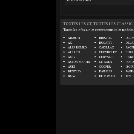
location de classic
TOUTES LES GT, TOUTES LES CLASSIC
Toutes les infos sur les constructeurs et les modèles
ABARTH
BRISTOL
DELA
AC
BUGATTI
DELA
ALFA ROMEO
CADILLAC
FACE
ALLARD
CHEVROLET
FERR
AMG
CHRYSLER
FISK
ASTON MARTIN
CITROEN
FORD
AUDI
COOPER
ISO R
BENTLEY
DAIMLER
JAGU
BMW
DE TOMASO
JENS