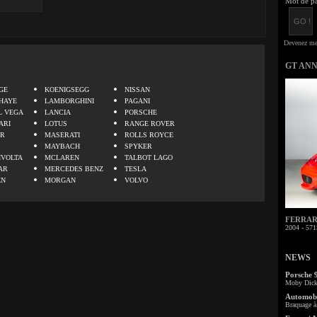
Mot de pa
GT AN
.
GE
KOENIGSEGG
NISSAN
HAYE
LAMBORGHINI
PAGANI
L VEGA
LANCIA
PORSCHE
ARI
LOTUS
RANGE ROVER
ER
MASERATI
ROLLS ROYCE
MAYBACH
SPYKER
IVOLTA
MCLAREN
TALBOT LAGO
AR
MERCEDES BENZ
TESLA
EN
MORGAN
VOLVO
FERRARI 
2004 - 571
NEWS
Porsche 
Moby Dick 
Automobi
Braquage à 