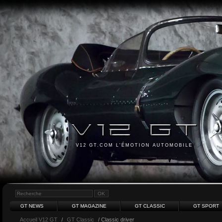
V12 GT.COM L'ÉMOTION AUTOMOBILE
GT NEWS
GT MAGAZINE
GT CLASSIC
GT SPORT
Accueil V12 GT
/
GT Classic
/ Classic driver