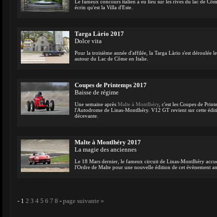
Le fameux concours italien a eu lieu sur les rives du lac de Cô
écrin qu'est la Villa d'Este.
Targa Làrio 2017
Dolce vita
Pour la troisième année d'affilée, la Targa Làrio s'est déroulée 
autour du Lac de Côme en Italie.
Coupes de Printemps 2017
Baisse de régime
Une semaine après
Malte à Montlhéry
, c'est les Coupes de Print
l'Autodrome de Linas-Montlhéry. V12 GT revient sur cette édi
décevante.
Malte à Montlhéry 2017
La magie des anciennes
Le 18 Mars dernier, le fameux circuit de Linas-Montlhéry accuei
l'Ordre de Malte pour une nouvelle édition de cet évènement a
-
1
2
3
4
5
6
7
8
-
page suivante »