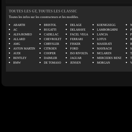
TOUTES LES GT, TOUTES LES CLASSIC
Toutes les infos sur les constructeurs et les modèles.
ABARTH
BRISTOL
DELAGE
KOENIGSEGG
N
AC
BUGATTI
DELAHAYE
LAMBORGHINI
P
ALFA ROMEO
CADILLAC
FACEL VEGA
LANCIA
ALLARD
CHEVROLET
FERRARI
LOTUS
AMG
CHRYSLER
FISKER
MASERATI
ASTON MARTIN
CITROEN
FORD
MAYBACH
AUDI
COOPER
ISO RIVOLTA
MCLAREN
BENTLEY
DAIMLER
JAGUAR
MERCEDES BENZ
BMW
DE TOMASO
JENSEN
MORGAN