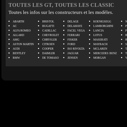
TOUTES LES GT, TOUTES LES CLASSIC
Toutes les infos sur les constructeurs et les modèles.
ABARTH
BRISTOL
DELAGE
KOENIGSEGG
N
AC
BUGATTI
DELAHAYE
LAMBORGHINI
P
ALFA ROMEO
CADILLAC
FACEL VEGA
LANCIA
ALLARD
CHEVROLET
FERRARI
LOTUS
AMG
CHRYSLER
FISKER
MASERATI
ASTON MARTIN
CITROEN
FORD
MAYBACH
AUDI
COOPER
ISO RIVOLTA
MCLAREN
BENTLEY
DAIMLER
JAGUAR
MERCEDES BENZ
BMW
DE TOMASO
JENSEN
MORGAN