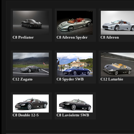
C8 Preliator
C8 Aileron Spyder
C8 Aileron
C12 Zagato
C8 Spyder SWB
C12 Laturbie
C8 Double 12-S
C8 Laviolette SWB