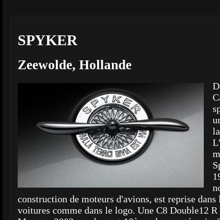
SPYKER
Zeewolde, Hollande
D
C
s
u
l
L
m
S
1
n
construction de moteurs d'avions, est reprise dans l
voitures comme dans le logo. Une C8 Double12 R 