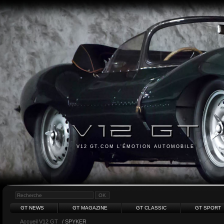
V12 GT.COM L'ÉMOTION AUTOMOBILE
GT NEWS
GT MAGAZINE
GT CLASSIC
GT SPORT
Accueil V12 GT
/ SPYKER