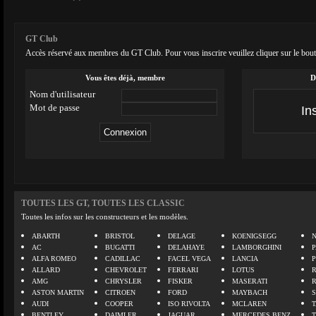
GT Club
Accès réservé aux membres du GT Club. Pour vous inscrire veuillez cliquer sur le bout
Vous êtes déjà, membre
D
Nom d'utilisateur
Mot de passe
TOUTES LES GT, TOUTES LES CLASSIC
Toutes les infos sur les constructeurs et les modèles.
ABARTH
BRISTOL
DELAGE
KOENIGSEGG
N
AC
BUGATTI
DELAHAYE
LAMBORGHINI
P
ALFA ROMEO
CADILLAC
FACEL VEGA
LANCIA
ALLARD
CHEVROLET
FERRARI
LOTUS
AMG
CHRYSLER
FISKER
MASERATI
ASTON MARTIN
CITROEN
FORD
MAYBACH
AUDI
COOPER
ISO RIVOLTA
MCLAREN
BENTLEY
DAIMLER
JAGUAR
MERCEDES BENZ