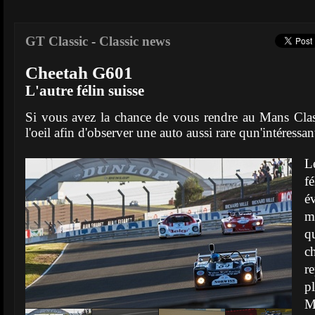
GT Classic
-
Classic news
Cheetah G601
L'autre félin suisse
Si vous avez la chance de vous rendre au Mans Clas
l'oeil afin d'observer une auto aussi rare qun'intéressa
L
f
é
ma
q
c
r
p
M