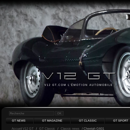
V12 GT.COM L'ÉMOTION AUTOMOBILE
GT NEWS
GT MAGAZINE
GT CLASSIC
GT SPORT
Accueil V12 GT
/
GT Classic
/
Classic news
/ Cheetah G601