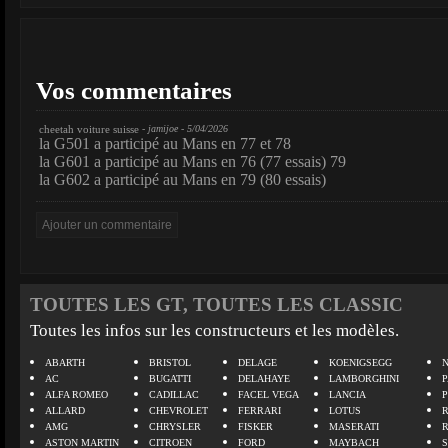
Vos commentaires
cheetah voiture suisse
- jamijoe - 5/04/2026
la G501 a participé au Mans en 77 et 78
la G601 a participé au Mans en 76 (77 essais) 79
la G602 a participé au Mans en 79 (80 essais)
TOUTES LES GT, TOUTES LES CLASSIC
Toutes les infos sur les constructeurs et les modèles.
ABARTH
BRISTOL
DELAGE
KOENIGSEGG
N
AC
BUGATTI
DELAHAYE
LAMBORGHINI
P
ALFA ROMEO
CADILLAC
FACEL VEGA
LANCIA
ALLARD
CHEVROLET
FERRARI
LOTUS
AMG
CHRYSLER
FISKER
MASERATI
ASTON MARTIN
CITROEN
FORD
MAYBACH