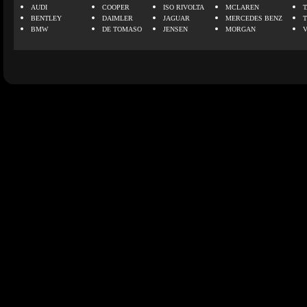
AUDI
COOPER
ISO RIVOLTA
MCLAREN
BENTLEY
DAIMLER
JAGUAR
MERCEDES BENZ
BMW
DE TOMASO
JENSEN
MORGAN