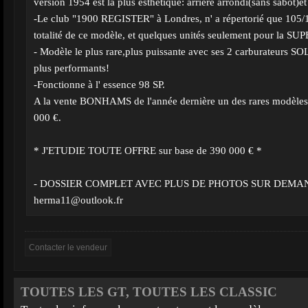
version 1954 est la plus esthétique: arrière arrondi(sans sabot)et
-Le club "1900 REGISTER" à Londres, n' a répertorié que 105/
totalité de ce modèle, et quelques unités seulement pour la S
- Modèle le plus rare,plus puissante avec ses 2 carburateurs S
plus performants!
-Fonctionne à l' essence 98 SP.
A la vente BONHAMS de l'année dernière un des rares modèles é
000 €.
* J'ETUDIE TOUTE OFFRE sur base de 390 000 € *
- DOSSIER COMPLET AVEC PLUS DE PHOTOS SUR DEMAN
herma11@outlook.fr
TOUTES LES GT, TOUTES LES CLASSIC