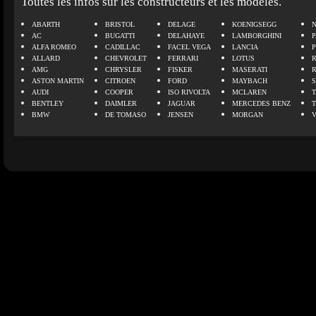
Toutes les infos sur les constructeurs et les modèles.
ABARTH
BRISTOL
DELAGE
KOENIGSEGG
N
AC
BUGATTI
DELAHAYE
LAMBORGHINI
P
ALFA ROMEO
CADILLAC
FACEL VEGA
LANCIA
ALLARD
CHEVROLET
FERRARI
LOTUS
AMG
CHRYSLER
FISKER
MASERATI
ASTON MARTIN
CITROEN
FORD
MAYBACH
AUDI
COOPER
ISO RIVOLTA
MCLAREN
BENTLEY
DAIMLER
JAGUAR
MERCEDES BENZ
BMW
DE TOMASO
JENSEN
MORGAN