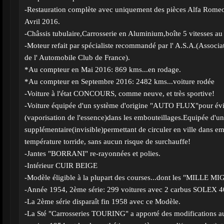
-Restauration complète avec uniquement des pièces Alfa Romeo 
Avril 2016.
-Châssis tubulaire,Carrosserie en Aluminium,boîte 5 vitesses au
-Moteur refait par spécialiste recommandé par l' A.S.A.(Associ
de l' Automobile Club de France).
*Au compteur en Mai 2016: 869 kms...en rodage.
*Au compteur en Septembre 2016: 2482 kms...voiture rodée
-Voiture à l'état CONCOURS, comme neuve, et très sportive!
-Voiture équipée d'un système d'origine "AUTO FLUX"pour évit
(vaporisation de l'essence)dans les embouteillages.Equipée d'un 
supplémentaire(invisible)permettant de circuler en ville dans em
température torride, sans aucun risque de surchauffe!
-Jantes "BORRANI" re-rayonnées et polies.
-Intérieur CUIR BEIGE
-Modèle éligible à la plupart des courses...dont les "MILLE M
-Année 1954, 2ème série: 299 voitures avec 2 carbus SOLEX 40
-La 2ème série disparaît fin 1958 avec ce Modèle.
-La Sté "Carrosseries TOURING" a apporté des modifications a