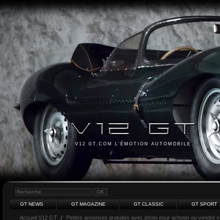
V12 GT.COM L'ÉMOTION AUTOMOBILE
GT NEWS
GT MAGAZINE
GT CLASSIC
GT SPORT
Accueil V12 GT
/
Petites annonces gratuites avec photo pour acheter ou vendre vot