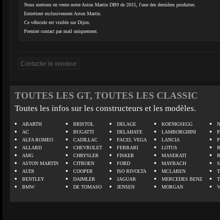
Nous mettons en vente notre Aston Martin DB9 de 2015, l'une des dernières produites.
Entretient exclusivement Aston Martin.
Ce véhicule est visible sur Dijon.
Premier contact par mail uniquement.
TOUTES LES GT, TOUTES LES CLASSIC
Toutes les infos sur les constructeurs et les modèles.
ABARTH
BRISTOL
DELAGE
KOENIGSEGG
N
AC
BUGATTI
DELAHAYE
LAMBORGHINI
P
ALFA ROMEO
CADILLAC
FACEL VEGA
LANCIA
ALLARD
CHEVROLET
FERRARI
LOTUS
AMG
CHRYSLER
FISKER
MASERATI
ASTON MARTIN
CITROEN
FORD
MAYBACH
AUDI
COOPER
ISO RIVOLTA
MCLAREN
BENTLEY
DAIMLER
JAGUAR
MERCEDES BENZ
BMW
DE TOMASO
JENSEN
MORGAN