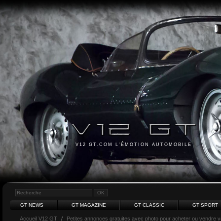
V12 GT.COM L'ÉMOTION AUTOMOBILE
GT NEWS
GT MAGAZINE
GT CLASSIC
GT SPORT
Accueil V12 GT
/
Petites annonces gratuites avec photo pour acheter ou vendre vot