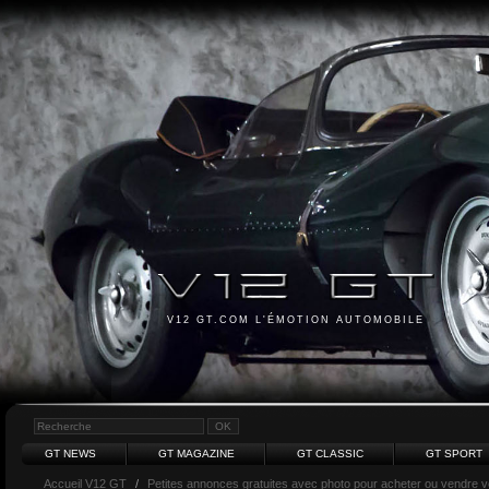
V12 GT.COM L'ÉMOTION AUTOMOBILE
GT NEWS
GT MAGAZINE
GT CLASSIC
GT SPORT
Accueil V12 GT
/
Petites annonces gratuites avec photo pour acheter ou vendre vot