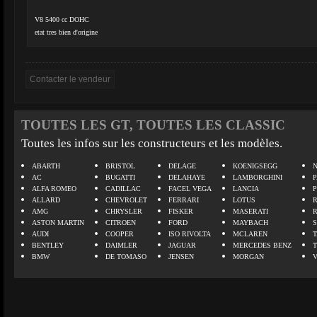
V8 5400 cc DOHC
etat tres bien d'origine
TOUTES LES GT, TOUTES LES CLASSIC
Toutes les infos sur les constructeurs et les modèles.
ABARTH
BRISTOL
DELAGE
KOENIGSEGG
N
AC
BUGATTI
DELAHAYE
LAMBORGHINI
P
ALFA ROMEO
CADILLAC
FACEL VEGA
LANCIA
ALLARD
CHEVROLET
FERRARI
LOTUS
AMG
CHRYSLER
FISKER
MASERATI
ASTON MARTIN
CITROEN
FORD
MAYBACH
AUDI
COOPER
ISO RIVOLTA
MCLAREN
BENTLEY
DAIMLER
JAGUAR
MERCEDES BENZ
BMW
DE TOMASO
JENSEN
MORGAN