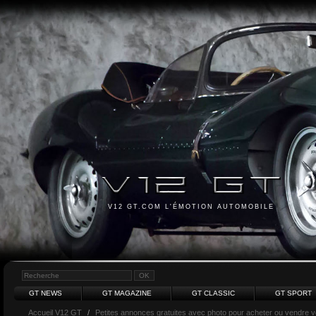
V12 GT.COM L'ÉMOTION AUTOMOBILE
GT NEWS
GT MAGAZINE
GT CLASSIC
GT SPORT
Accueil V12 GT
/
Petites annonces gratuites avec photo pour acheter ou vendre vot