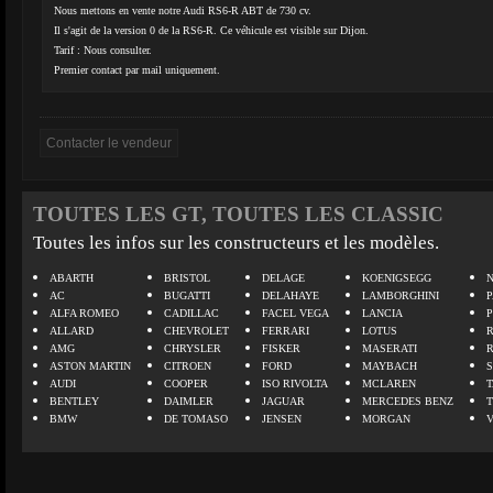
Nous mettons en vente notre Audi RS6-R ABT de 730 cv.
Il s'agit de la version 0 de la RS6-R. Ce véhicule est visible sur Dijon.
Tarif : Nous consulter.
Premier contact par mail uniquement.
TOUTES LES GT, TOUTES LES CLASSIC
Toutes les infos sur les constructeurs et les modèles.
ABARTH
BRISTOL
DELAGE
KOENIGSEGG
N
AC
BUGATTI
DELAHAYE
LAMBORGHINI
P
ALFA ROMEO
CADILLAC
FACEL VEGA
LANCIA
ALLARD
CHEVROLET
FERRARI
LOTUS
AMG
CHRYSLER
FISKER
MASERATI
ASTON MARTIN
CITROEN
FORD
MAYBACH
AUDI
COOPER
ISO RIVOLTA
MCLAREN
BENTLEY
DAIMLER
JAGUAR
MERCEDES BENZ
BMW
DE TOMASO
JENSEN
MORGAN