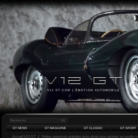
V12 GT.COM L'ÉMOTION AUTOMOBILE
GT NEWS
GT MAGAZINE
GT CLASSIC
GT SPORT
Accueil V12 GT
/
Petites annonces gratuites avec photo pour acheter ou vendre vot