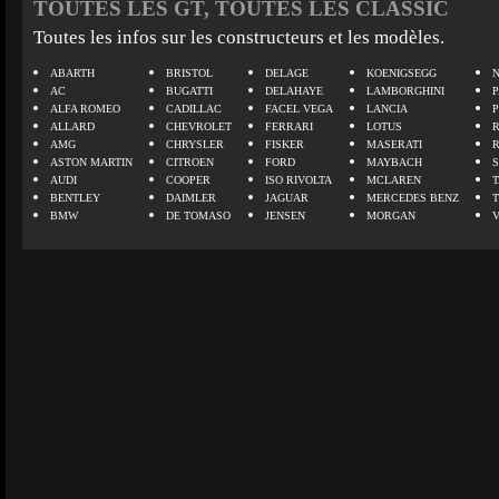
TOUTES LES GT, TOUTES LES CLASSIC
Toutes les infos sur les constructeurs et les modèles.
ABARTH
BRISTOL
DELAGE
KOENIGSEGG
N
AC
BUGATTI
DELAHAYE
LAMBORGHINI
P
ALFA ROMEO
CADILLAC
FACEL VEGA
LANCIA
ALLARD
CHEVROLET
FERRARI
LOTUS
AMG
CHRYSLER
FISKER
MASERATI
ASTON MARTIN
CITROEN
FORD
MAYBACH
AUDI
COOPER
ISO RIVOLTA
MCLAREN
BENTLEY
DAIMLER
JAGUAR
MERCEDES BENZ
BMW
DE TOMASO
JENSEN
MORGAN