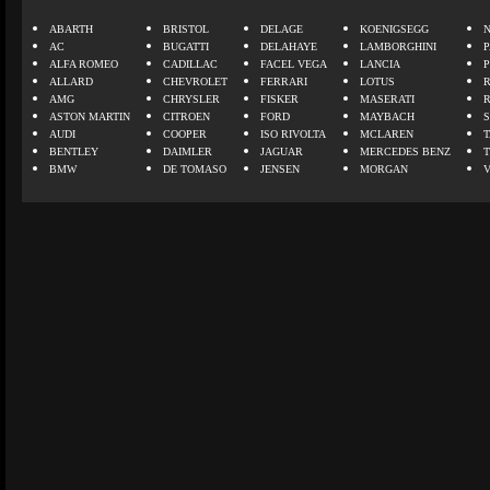
ABARTH
BRISTOL
DELAGE
KOENIGSEGG
N
AC
BUGATTI
DELAHAYE
LAMBORGHINI
P
ALFA ROMEO
CADILLAC
FACEL VEGA
LANCIA
ALLARD
CHEVROLET
FERRARI
LOTUS
AMG
CHRYSLER
FISKER
MASERATI
ASTON MARTIN
CITROEN
FORD
MAYBACH
AUDI
COOPER
ISO RIVOLTA
MCLAREN
BENTLEY
DAIMLER
JAGUAR
MERCEDES BENZ
BMW
DE TOMASO
JENSEN
MORGAN