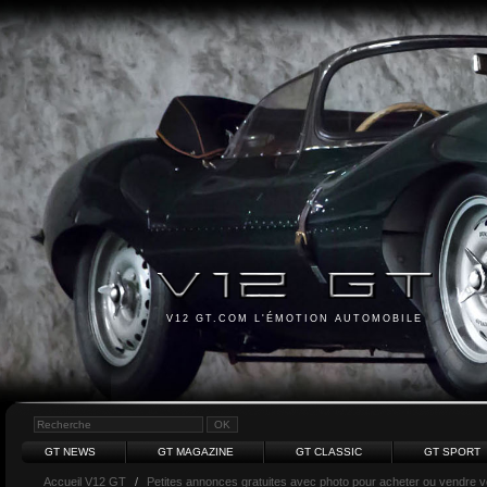
V12 GT.COM L'ÉMOTION AUTOMOBILE
GT NEWS
GT MAGAZINE
GT CLASSIC
GT SPORT
Accueil V12 GT
/
Petites annonces gratuites avec photo pour acheter ou vendre vot