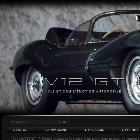
V12 GT.COM L'ÉMOTION AUTOMOBILE
GT NEWS
GT MAGAZINE
GT CLASSIC
GT SPORT
Accueil V12 GT
/
Petites annonces gratuites avec photo pour acheter ou vendre vot