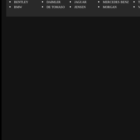
BENTLEY
DAIMLER
JAGUAR
MERCEDES BENZ
BMW
DE TOMASO
JENSEN
MORGAN