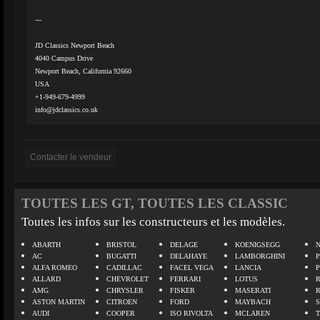
---
JD Classics Newport Beach
4040 Campus Drive
Newport Beach, California 92660
USA
+1-949-679-4999
info@jdclassics.co.uk
TOUTES LES GT, TOUTES LES CLASSIC
Toutes les infos sur les constructeurs et les modèles.
ABARTH
BRISTOL
DELAGE
KOENIGSEGG
N
AC
BUGATTI
DELAHAYE
LAMBORGHINI
P
ALFA ROMEO
CADILLAC
FACEL VEGA
LANCIA
ALLARD
CHEVROLET
FERRARI
LOTUS
AMG
CHRYSLER
FISKER
MASERATI
ASTON MARTIN
CITROEN
FORD
MAYBACH
AUDI
COOPER
ISO RIVOLTA
MCLAREN