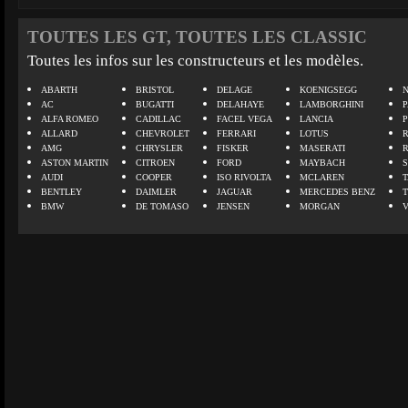
TOUTES LES GT, TOUTES LES CLASSIC
Toutes les infos sur les constructeurs et les modèles.
ABARTH
BRISTOL
DELAGE
KOENIGSEGG
N
AC
BUGATTI
DELAHAYE
LAMBORGHINI
P
ALFA ROMEO
CADILLAC
FACEL VEGA
LANCIA
ALLARD
CHEVROLET
FERRARI
LOTUS
AMG
CHRYSLER
FISKER
MASERATI
ASTON MARTIN
CITROEN
FORD
MAYBACH
AUDI
COOPER
ISO RIVOLTA
MCLAREN
BENTLEY
DAIMLER
JAGUAR
MERCEDES BENZ
BMW
DE TOMASO
JENSEN
MORGAN