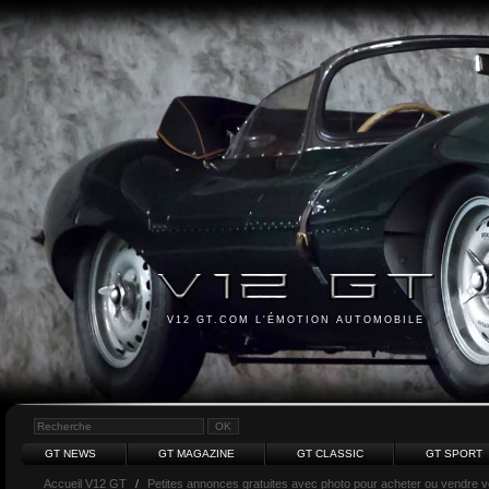
V12 GT.COM L'ÉMOTION AUTOMOBILE
GT NEWS
GT MAGAZINE
GT CLASSIC
GT SPORT
Accueil V12 GT
/
Petites annonces gratuites avec photo pour acheter ou vendre vot