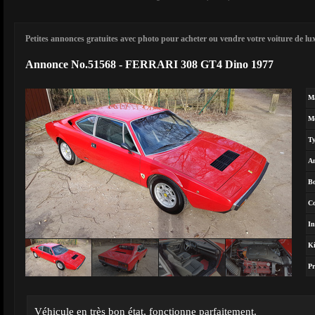
Petites annonces gratuites avec photo pour acheter ou vendre votre voiture de luxe
Annonce No.51568 - FERRARI 308 GT4 Dino 1977
M
M
T
A
Bo
Co
In
Ki
Pr
Véhicule en très bon état, fonctionne parfaitement.