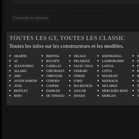
TOUTES LES GT, TOUTES LES CLASSIC
Toutes les infos sur les constructeurs et les modèles.
ABARTH
BRISTOL
DELAGE
KOENIGSEGG
N
AC
BUGATTI
DELAHAYE
LAMBORGHINI
P
ALFA ROMEO
CADILLAC
FACEL VEGA
LANCIA
ALLARD
CHEVROLET
FERRARI
LOTUS
AMG
CHRYSLER
FISKER
MASERATI
ASTON MARTIN
CITROEN
FORD
MAYBACH
AUDI
COOPER
ISO RIVOLTA
MCLAREN
BENTLEY
DAIMLER
JAGUAR
MERCEDES BENZ
BMW
DE TOMASO
JENSEN
MORGAN