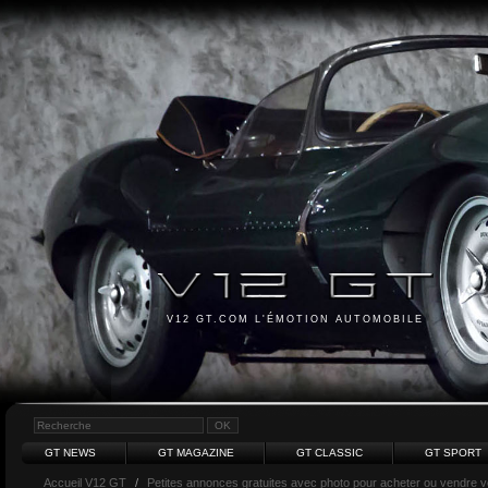
V12 GT.COM L'ÉMOTION AUTOMOBILE
GT NEWS
GT MAGAZINE
GT CLASSIC
GT SPORT
Accueil V12 GT
/
Petites annonces gratuites avec photo pour acheter ou vendre vot