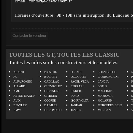
Email :
contact@dewidehem.fr
Horaires d’ouverture : 9h - 19h sans interruption, du Lundi au
TOUTES LES GT, TOUTES LES CLASSIC
Toutes les infos sur les constructeurs et les modèles.
ABARTH
BRISTOL
DELAGE
KOENIGSEGG
N
AC
BUGATTI
DELAHAYE
LAMBORGHINI
P
ALFA ROMEO
CADILLAC
FACEL VEGA
LANCIA
ALLARD
CHEVROLET
FERRARI
LOTUS
AMG
CHRYSLER
FISKER
MASERATI
ASTON MARTIN
CITROEN
FORD
MAYBACH
AUDI
COOPER
ISO RIVOLTA
MCLAREN
BENTLEY
DAIMLER
JAGUAR
MERCEDES BENZ
BMW
DE TOMASO
JENSEN
MORGAN