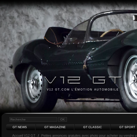
V12 GT.COM L'ÉMOTION AUTOMOBILE
GT NEWS
GT MAGAZINE
GT CLASSIC
GT SPORT
Accueil V12 GT
/
Petites annonces gratuites avec photo pour acheter ou vendre vot