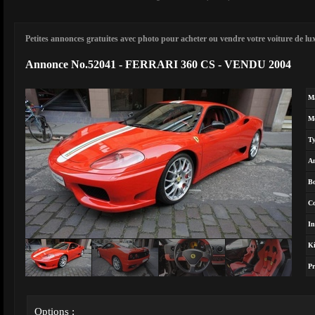
Petites annonces gratuites avec photo pour acheter ou vendre votre voiture de luxe
Annonce No.52041 - FERRARI 360 CS - VENDU 2004
M
M
T
A
Bo
Co
In
Ki
Pr
Options :