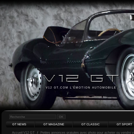
V12 GT.COM L'ÉMOTION AUTOMOBILE
GT NEWS
GT MAGAZINE
GT CLASSIC
GT SPORT
Accueil V12 GT
/
Petites annonces gratuites avec photo pour acheter ou vendre vot