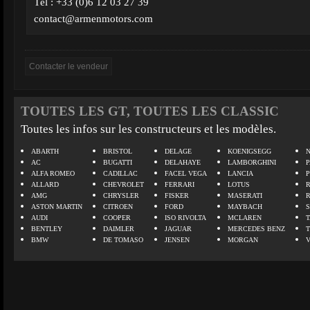
Tél : +33 (0)6 12 03 27 39
contact@armenmotors.com
TOUTES LES GT, TOUTES LES CLASSIC
Toutes les infos sur les constructeurs et les modèles.
ABARTH
BRISTOL
DELAGE
KOENIGSEGG
N
AC
BUGATTI
DELAHAYE
LAMBORGHINI
P
ALFA ROMEO
CADILLAC
FACEL VEGA
LANCIA
ALLARD
CHEVROLET
FERRARI
LOTUS
AMG
CHRYSLER
FISKER
MASERATI
ASTON MARTIN
CITROEN
FORD
MAYBACH
AUDI
COOPER
ISO RIVOLTA
MCLAREN
BENTLEY
DAIMLER
JAGUAR
MERCEDES BENZ
BMW
DE TOMASO
JENSEN
MORGAN