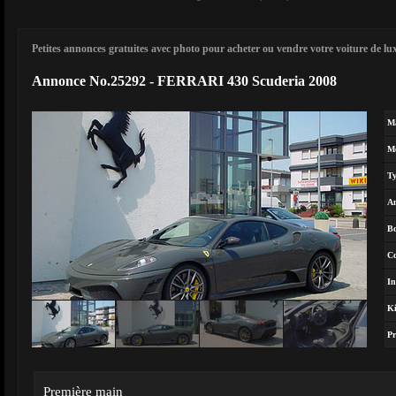
Petites annonces gratuites avec photo pour acheter ou vendre votre voiture de luxe
Annonce No.25292 - FERRARI 430 Scuderia 2008
M
M
T
A
Bo
Co
In
Ki
Pr
Première main