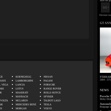
Mot de pa
GT AN
.
GE
KOENIGSEGG
NISSAN
FERRARI 
2004 - 571
HAYE
LAMBORGHINI
PAGANI
L VEGA
LANCIA
PORSCHE
ARI
LOTUS
RANGE ROVER
NEWS
ER
MASERATI
ROLLS ROYCE
Porsche 
MAYBACH
SPYKER
Moby Dick 
IVOLTA
MCLAREN
TALBOT LAGO
Automobi
AR
MERCEDES BENZ
TESLA
Braquage à 
EN
MORGAN
VOLVO