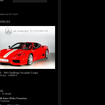
sse
NONCES
- 360 Challenge Stradale Coupé
50 km - 159900 €
935
: le remake
li Amos Delta Futurista
l'italienne