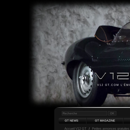
V12 GT.COM L'É
GT NEWS
GT MAGAZINE
Accueil V12 GT
/
Petites annonces gratuites 