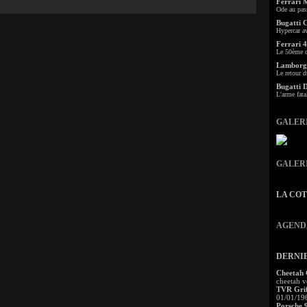
Ferrari 
Ode au pas
Bugatti 
Hypercar a
Ferrari 4
Le 50ème c
Lamborgh
Le retour d
Bugatti 
L'arme fata
GALER
GALER
LA CO
AGEND
DERNI
Cheetah
cheetah v
TVR Grif
01/01/19
Porsche 