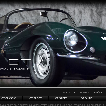
MOTION AUTOMOBILE
ANNONCES
PHOTOS
VIDÉOS
GT CLASSIC
GT SPORT
GT SPEED
GT GUIDE
avec photo pour acheter ou vendre votre voiture de luxe, sport, prestige ou de collection
/ 