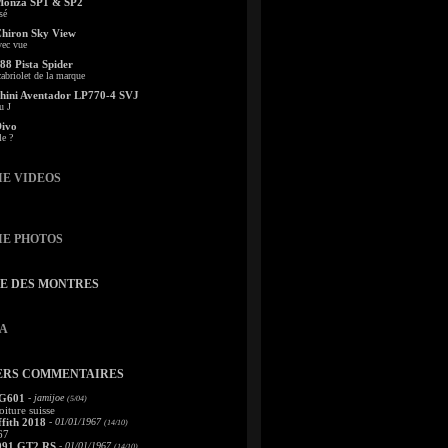
Monza SP1 & SP2
sé
Chiron Sky View
vec vue
88 Pista Spider
abriolet de la marque
ini Aventador LP770-4 SVJ
u J
Divo
le ?
IE VIDEOS
IE PHOTOS
TE DES MONTRES
A
ERS COMMENTAIRES
 G601
- jamijoe
(5/04)
oiture suisse
fith 2018
- 01/01/1967
(14/10)
67
991 GT2 RS
- 01/01/1967
(14/10)