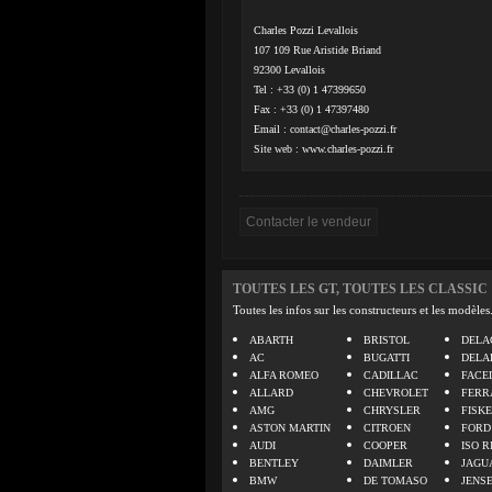
Charles Pozzi Levallois
107 109 Rue Aristide Briand
92300 Levallois
Tel : +33 (0) 1 47399650
Fax : +33 (0) 1 47397480
Email :
contact@charles-pozzi.fr
Site web : www.charles-pozzi.fr
TOUTES LES GT, TOUTES LES CLASSIC
Toutes les infos sur les constructeurs et les modèles
ABARTH
BRISTOL
DELA
AC
BUGATTI
DELA
ALFA ROMEO
CADILLAC
FACE
ALLARD
CHEVROLET
FERR
AMG
CHRYSLER
FISK
ASTON MARTIN
CITROEN
FORD
AUDI
COOPER
ISO R
BENTLEY
DAIMLER
JAGU
BMW
DE TOMASO
JENS