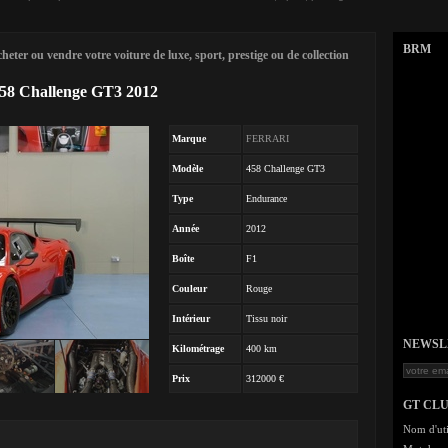
BRM
eter ou vendre votre voiture de luxe, sport, prestige ou de collection
8 Challenge GT3 2012
Marque
FERRARI
Modèle
458 Challenge GT3
Type
Endurance
Année
2012
Boîte
F1
Couleur
Rouge
Intérieur
Tissu noir
NEWSLET
Kilométrage
400 km
Prix
312000 €
GT CL
Nom d'uti