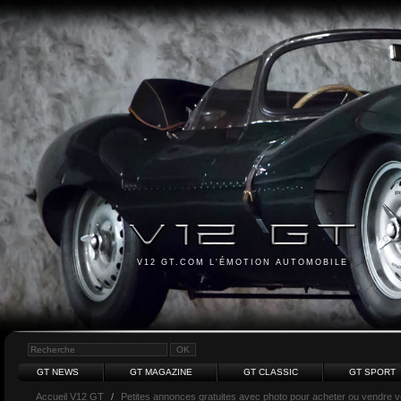
V12 GT.COM L'ÉMOTION AUTOMOBILE
GT NEWS
GT MAGAZINE
GT CLASSIC
GT SPORT
Accueil V12 GT
/
Petites annonces gratuites avec photo pour acheter ou vendre vot