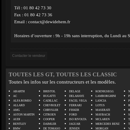
Tél : 01 80 42 73 30
Fax : 01 80 42 73 36
Email :
contact@dewidehem.fr
Horaires d’ouverture : 9h - 19h sans interruption, du Lundi au
TOUTES LES GT, TOUTES LES CLASSIC
Toutes les infos sur les constructeurs et les modèles.
ABARTH
BRISTOL
DELAGE
KOENIGSEGG
N
AC
BUGATTI
DELAHAYE
LAMBORGHINI
P
ALFA ROMEO
CADILLAC
FACEL VEGA
LANCIA
ALLARD
CHEVROLET
FERRARI
LOTUS
AMG
CHRYSLER
FISKER
MASERATI
ASTON MARTIN
CITROEN
FORD
MAYBACH
AUDI
COOPER
ISO RIVOLTA
MCLAREN
BENTLEY
DAIMLER
JAGUAR
MERCEDES BENZ
BMW
DE TOMASO
JENSEN
MORGAN