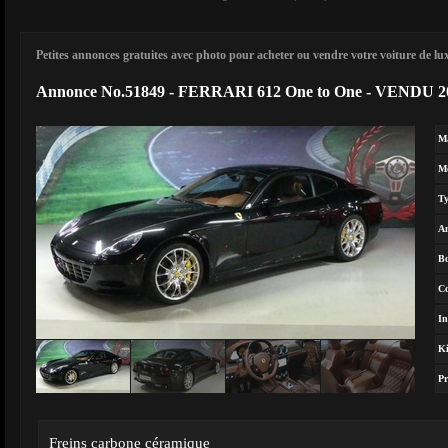
Petites annonces gratuites avec photo pour acheter ou vendre votre voiture de luxe
Annonce No.51849 - FERRARI 612 One to One - VENDU 2
M
M
T
A
Bo
Co
In
Ki
Pr
Freins carbone céramique