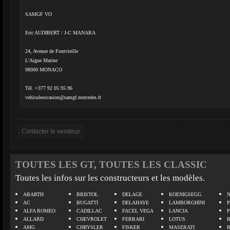
SAMGF VO
Eric AUDIBERT / J-C MANARA
24, Avenue de Fontvieille
L'Aigue Marine
98000 MONACO
Tél. +377 92 05 95 96
vehiculeoccasion@samgf.mercedes.fr
TOUTES LES GT, TOUTES LES CLASSIC
Toutes les infos sur les constructeurs et les modèles.
ABARTH
BRISTOL
DELAGE
KOENIGSEGG
N
AC
BUGATTI
DELAHAYE
LAMBORGHINI
P
ALFA ROMEO
CADILLAC
FACEL VEGA
LANCIA
ALLARD
CHEVROLET
FERRARI
LOTUS
AMG
CHRYSLER
FISKER
MASERATI