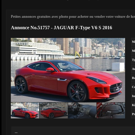
Petites annonces gratuites avec photo pour acheter ou vendre votre voiture de luxe
Annonce No.51757 - JAGUAR F-Type V6 S 2016
M
M
T
A
Bo
Co
In
Ki
Pr
---