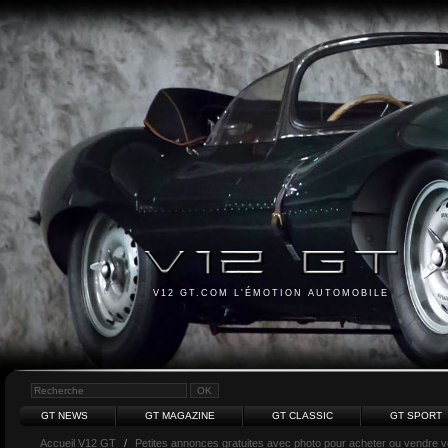
V12 GT.COM L'ÉMOTION AUTOMOBILE
GT NEWS
GT MAGAZINE
GT CLASSIC
GT SPORT
Accueil V12 GT
/
Petites annonces gratuites avec photo pour acheter ou vendre vot