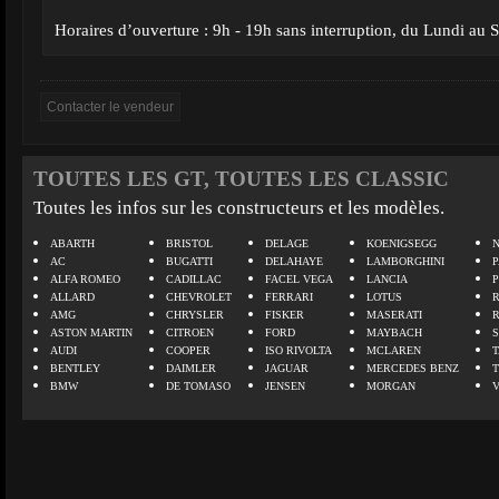
Horaires d’ouverture : 9h - 19h sans interruption, du Lundi au
TOUTES LES GT, TOUTES LES CLASSIC
Toutes les infos sur les constructeurs et les modèles.
ABARTH
BRISTOL
DELAGE
KOENIGSEGG
N
AC
BUGATTI
DELAHAYE
LAMBORGHINI
P
ALFA ROMEO
CADILLAC
FACEL VEGA
LANCIA
ALLARD
CHEVROLET
FERRARI
LOTUS
AMG
CHRYSLER
FISKER
MASERATI
ASTON MARTIN
CITROEN
FORD
MAYBACH
AUDI
COOPER
ISO RIVOLTA
MCLAREN
BENTLEY
DAIMLER
JAGUAR
MERCEDES BENZ
BMW
DE TOMASO
JENSEN
MORGAN