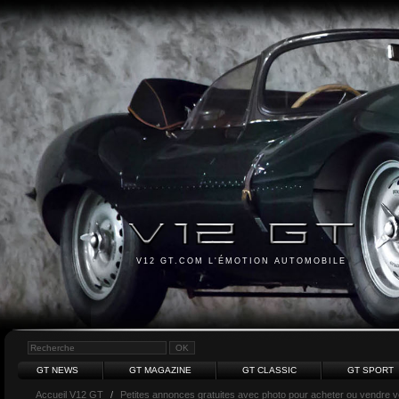
V12 GT.COM L'ÉMOTION AUTOMOBILE
GT NEWS
GT MAGAZINE
GT CLASSIC
GT SPORT
Accueil V12 GT
/
Petites annonces gratuites avec photo pour acheter ou vendre vot