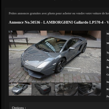
Petites annonces gratuites avec photo pour acheter ou vendre votre voiture de luxe
Annonce No.50536 - LAMBORGHINI Gallardo LP570-4 -
M
M
T
A
Bo
Co
In
Ki
Pr
Options :