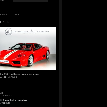
sse
NONCES
- 360 Challenge Stradale Coupé
50 km - 159900 €
935
: le remake
li Amos Delta Futurista
l'italienne