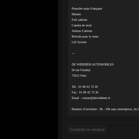
Première main Française
Harnais
Full carbone
Caméra de recul
Aileron Carbone
Révisée pour la vente
Lift System
---
DE WIDEHEM AUTOMOBILES
56 rue Fondary
75015 Paris
Tél : 01 80 42 73 30
Fax : 01 80 42 73 36
Email :
contact@dewidehem.fr
Horaires d’ouverture : 9h - 19h sans interruption, du