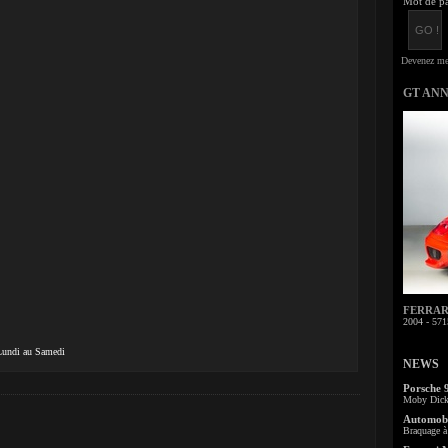
Mot de pa
GT AN
FERRARI 
2004 - 571
 Lundi au Samedi
NEWS
Porsche 
Moby Dick 
Automobi
Braquage à 