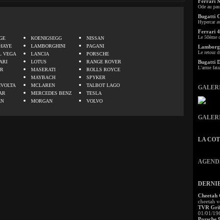
Ferrari 
Ode au pas
Bugatti 
Hypercar a
.
Ferrari 4
Le 50ème c
GE
KOENIGSEGG
NISSAN
HAYE
LAMBORGHINI
PAGANI
Lamborgh
Le retour d
L VEGA
LANCIA
PORSCHE
ARI
LOTUS
RANGE ROVER
Bugatti 
L'arme fata
ER
MASERATI
ROLLS ROYCE
MAYBACH
SPYKER
IVOLTA
MCLAREN
TALBOT LAGO
GALER
AR
MERCEDES BENZ
TESLA
EN
MORGAN
VOLVO
GALER
LA CO
AGEND
DERNI
Cheetah
cheetah v
TVR Grif
01/01/19
Porsche 