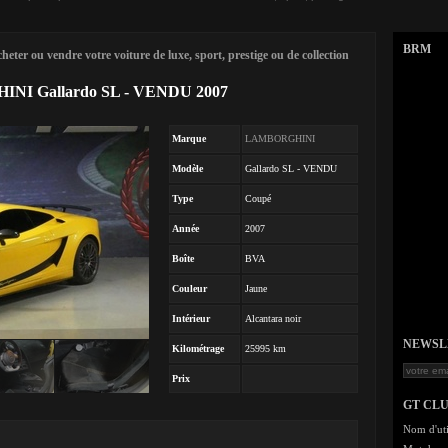
BRM
eter ou vendre votre voiture de luxe, sport, prestige ou de collection
INI Gallardo SL - VENDU 2007
Marque
LAMBORGHINI
Modèle
Gallardo SL - VENDU
Type
Coupé
Année
2007
Boîte
BVA
Couleur
Jaune
Intérieur
Alcantara noir
NEWSLET
Kilométrage
25995 km
Prix
GT CL
Nom d'uti