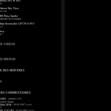
Monza SP1 & SP2
sé
Chiron Sky View
vec vue
88 Pista Spider
abriolet de la marque
ini Aventador LP770-4 SVJ
u J
Divo
le ?
IE VIDEOS
IE PHOTOS
TE DES MONTRES
A
ERS COMMENTAIRES
 G601
- jamijoe
(5/04)
oiture suisse
fith 2018
- 01/01/1967
(14/10)
67
991 GT2 RS
- 01/01/1967
(14/10)