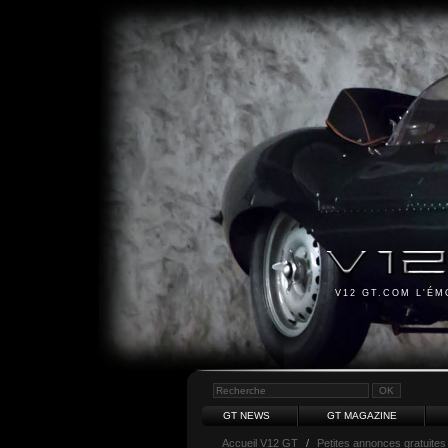
V12 GT.COM L'É
GT NEWS
GT MAGAZINE
Accueil V12 GT
/
Petites annonces gratuites 