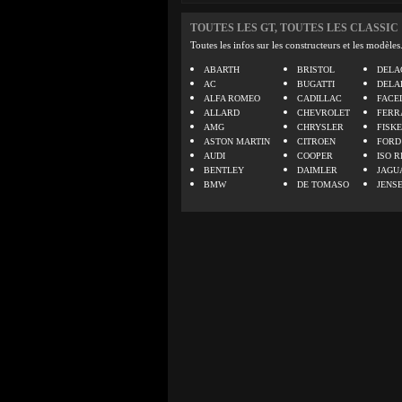
TOUTES LES GT, TOUTES LES CLASSIC
Toutes les infos sur les constructeurs et les modèles
ABARTH
BRISTOL
DELA
AC
BUGATTI
DELA
ALFA ROMEO
CADILLAC
FACE
ALLARD
CHEVROLET
FERR
AMG
CHRYSLER
FISK
ASTON MARTIN
CITROEN
FORD
AUDI
COOPER
ISO R
BENTLEY
DAIMLER
JAGU
BMW
DE TOMASO
JENS