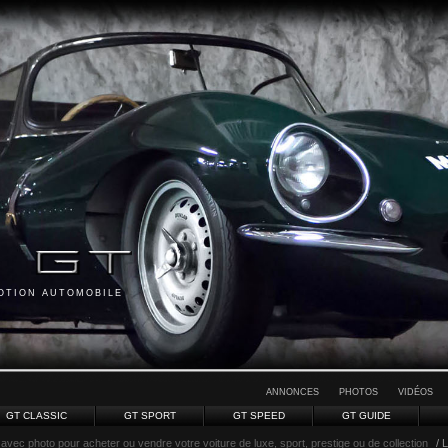
MOTION AUTOMOBILE
ANNONCES
PHOTOS
VIDÉOS
GT CLASSIC
GT SPORT
GT SPEED
GT GUIDE
avec photo pour acheter ou vendre votre voiture de luxe, sport, prestige ou de collection
/ 