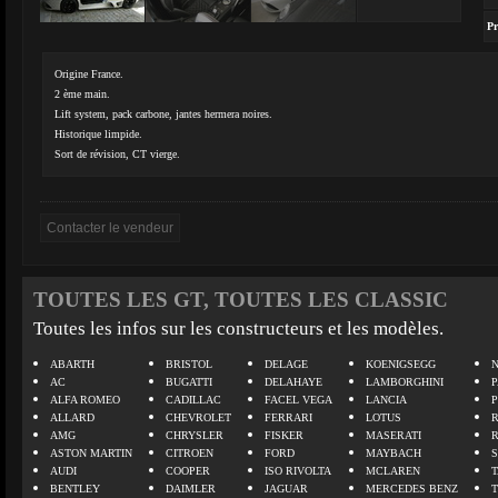
Pr
Origine France.
2 ème main.
Lift system, pack carbone, jantes hermera noires.
Historique limpide.
Sort de révision, CT vierge.
TOUTES LES GT, TOUTES LES CLASSIC
Toutes les infos sur les constructeurs et les modèles.
ABARTH
BRISTOL
DELAGE
KOENIGSEGG
N
AC
BUGATTI
DELAHAYE
LAMBORGHINI
P
ALFA ROMEO
CADILLAC
FACEL VEGA
LANCIA
ALLARD
CHEVROLET
FERRARI
LOTUS
AMG
CHRYSLER
FISKER
MASERATI
ASTON MARTIN
CITROEN
FORD
MAYBACH
AUDI
COOPER
ISO RIVOLTA
MCLAREN
BENTLEY
DAIMLER
JAGUAR
MERCEDES BENZ