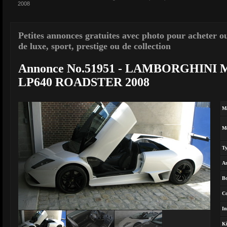
2008
Petites annonces gratuites avec photo pour acheter o
de luxe, sport, prestige ou de collection
Annonce No.51951 - LAMBORGHIN
LP640 ROADSTER 2008
M
M
T
A
Bo
Co
In
Ki