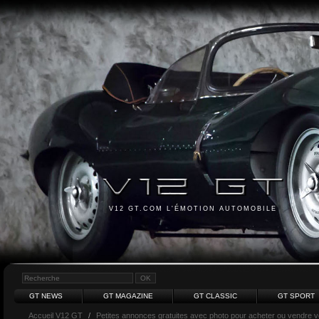
V12 GT.COM L'ÉMOTION AUTOMOBILE
GT NEWS
GT MAGAZINE
GT CLASSIC
GT SPORT
Accueil V12 GT
/
Petites annonces gratuites avec photo pour acheter ou vendre vot