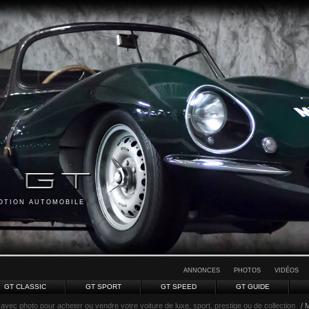
MOTION AUTOMOBILE
ANNONCES
PHOTOS
VIDÉOS
GT CLASSIC
GT SPORT
GT SPEED
GT GUIDE
avec photo pour acheter ou vendre votre voiture de luxe, sport, prestige ou de collection
/ 