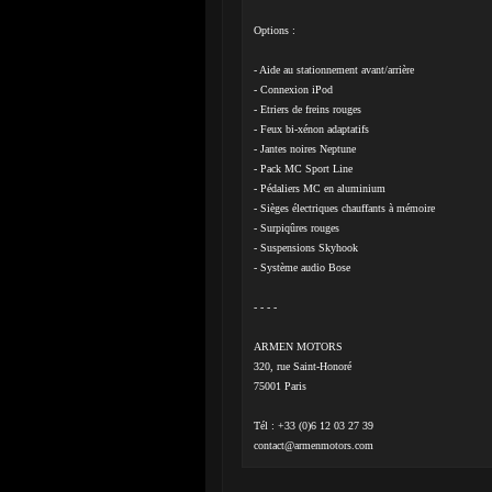
Options :
- Aide au stationnement avant/arrière
- Connexion iPod
- Etriers de freins rouges
- Feux bi-xénon adaptatifs
- Jantes noires Neptune
- Pack MC Sport Line
- Pédaliers MC en aluminium
- Sièges électriques chauffants à mémoire
- Surpiqûres rouges
- Suspensions Skyhook
- Système audio Bose
- - - -
ARMEN MOTORS
320, rue Saint-Honoré
75001 Paris
Tél : +33 (0)6 12 03 27 39
contact@armenmotors.com