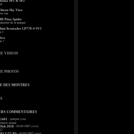
Monza SP1 & SP2
sé
Chiron Sky View
vec vue
88 Pista Spider
abriolet de la marque
ini Aventador LP770-4 SVJ
u J
Divo
le ?
IE VIDEOS
IE PHOTOS
TE DES MONTRES
A
ERS COMMENTAIRES
 G601
- jamijoe
(5/04)
oiture suisse
fith 2018
- 01/01/1967
(14/10)
67
991 GT2 RS
- 01/01/1967
(14/10)