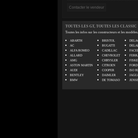
TOUTES LES GT, TOUTES LES CLASSIC
Toutes les infos sur les constructeurs et les modèles
ABARTH
BRISTOL
DELA
AC
BUGATTI
DELA
ALFA ROMEO
CADILLAC
FACE
ALLARD
CHEVROLET
FERR
AMG
CHRYSLER
FISK
ASTON MARTIN
CITROEN
FORD
AUDI
COOPER
ISO R
BENTLEY
DAIMLER
JAGU
BMW
DE TOMASO
JENS