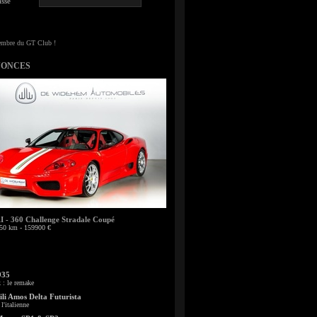
sse
NONCES
- 360 Challenge Stradale Coupé
50 km - 159900 €
935
: le remake
li Amos Delta Futurista
l'italienne