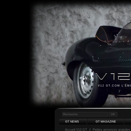
V12 GT.COM L'É
GT NEWS
GT MAGAZINE
Accueil V12 GT
/
Petites annonces gratuites 