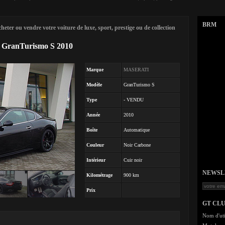
BRM
eter ou vendre votre voiture de luxe, sport, prestige ou de collection
GranTurismo S 2010
Marque
MASERATI
Modèle
GranTurismo S
Type
- VENDU
Année
2010
Boîte
Automatique
Couleur
Noir Carbone
Intérieur
Cuir noir
NEWSLET
Kilométrage
900 km
Prix
GT CL
Nom d'uti