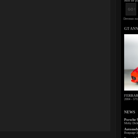
Mot de pa
GT AN
FERRARI 
2004 - 571
NEWS
Porsche 
Moby Dick 
Automobi
Braquage à 