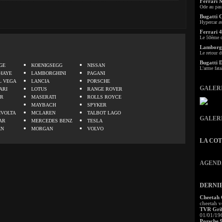
Ferrari 
Ode au pas
Bugatti 
Hypercar a
Ferrari 4
Le 50ème c
Lamborgh
.
Le retour d
Bugatti 
GE
KOENIGSEGG
NISSAN
L'arme fata
HAYE
LAMBORGHINI
PAGANI
L VEGA
LANCIA
PORSCHE
GALER
ARI
LOTUS
RANGE ROVER
ER
MASERATI
ROLLS ROYCE
MAYBACH
SPYKER
IVOLTA
MCLAREN
TALBOT LAGO
GALER
AR
MERCEDES BENZ
TESLA
EN
MORGAN
VOLVO
LA CO
AGEND
DERNI
Cheetah
cheetah v
TVR Grif
01/01/19
Porsche 