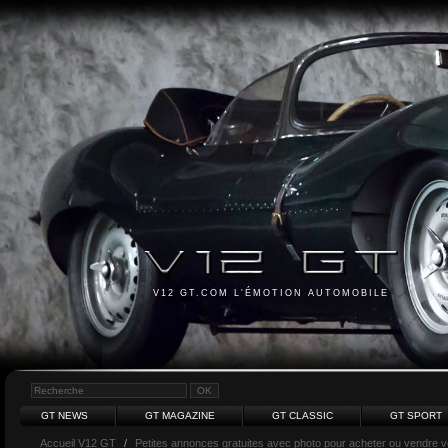
V12 GT.COM L'ÉMOTION AUTOMOBILE
GT NEWS
GT MAGAZINE
GT CLASSIC
GT SPORT
Accueil V12 GT
/
Petites annonces gratuites avec photo pour acheter ou vendre vot