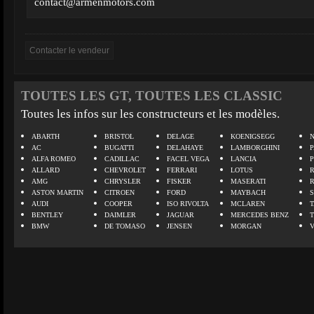
contact@armenmotors.com
TOUTES LES GT, TOUTES LES CLASSIC
Toutes les infos sur les constructeurs et les modèles.
ABARTH
BRISTOL
DELAGE
KOENIGSEGG
N
AC
BUGATTI
DELAHAYE
LAMBORGHINI
P
ALFA ROMEO
CADILLAC
FACEL VEGA
LANCIA
ALLARD
CHEVROLET
FERRARI
LOTUS
AMG
CHRYSLER
FISKER
MASERATI
ASTON MARTIN
CITROEN
FORD
MAYBACH
AUDI
COOPER
ISO RIVOLTA
MCLAREN
BENTLEY
DAIMLER
JAGUAR
MERCEDES BENZ
BMW
DE TOMASO
JENSEN
MORGAN