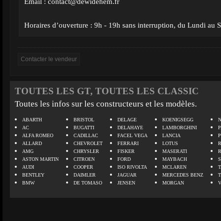
Email :
contact@dewidehem.fr
Horaires d’ouverture : 9h - 19h sans interruption, du Lundi au
TOUTES LES GT, TOUTES LES CLASSIC
Toutes les infos sur les constructeurs et les modèles.
ABARTH
BRISTOL
DELAGE
KOENIGSEGG
N
AC
BUGATTI
DELAHAYE
LAMBORGHINI
P
ALFA ROMEO
CADILLAC
FACEL VEGA
LANCIA
ALLARD
CHEVROLET
FERRARI
LOTUS
AMG
CHRYSLER
FISKER
MASERATI
ASTON MARTIN
CITROEN
FORD
MAYBACH
AUDI
COOPER
ISO RIVOLTA
MCLAREN
BENTLEY
DAIMLER
JAGUAR
MERCEDES BENZ
BMW
DE TOMASO
JENSEN
MORGAN