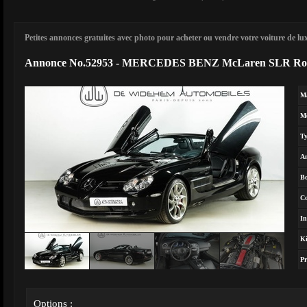
Petites annonces gratuites avec photo pour acheter ou vendre votre voiture de luxe
Annonce No.52953 - MERCEDES BENZ McLaren SLR Roa
M
M
T
A
Bo
Co
In
Ki
Pr
Options :