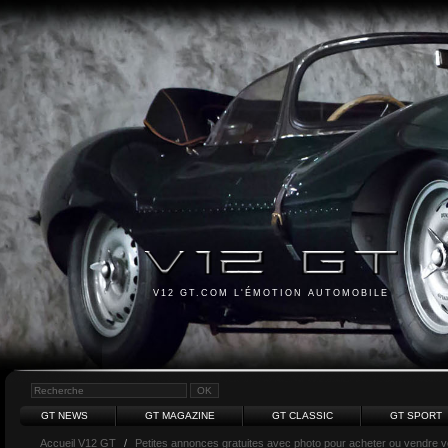
V12 GT.COM L'ÉMOTION AUTOMOBILE
GT NEWS
GT MAGAZINE
GT CLASSIC
GT SPORT
Accueil V12 GT
/
Petites annonces gratuites avec photo pour acheter ou vendre vot