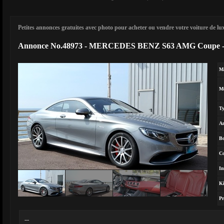
Petites annonces gratuites avec photo pour acheter ou vendre votre voiture de luxe
Annonce No.48973 - MERCEDES BENZ S63 AMG Coupe 
M
M
T
A
Bo
Co
In
Ki
Pr
---