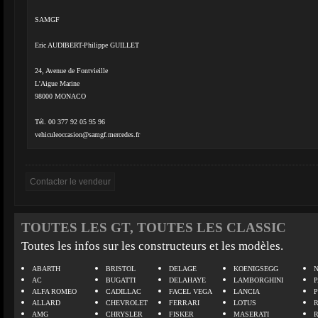
SAMGF
Eric AUDIBERT-Philippe GUILLET
24, Avenue de Fontvieille
L'Aigue Marine
98000 MONACO
Tél. 00 377 92 05 95 96
vehiculeoccasion@samgf.mercedes.fr
TOUTES LES GT, TOUTES LES CLASSIC
Toutes les infos sur les constructeurs et les modèles.
ABARTH
BRISTOL
DELAGE
KOENIGSEGG
N
AC
BUGATTI
DELAHAYE
LAMBORGHINI
P
ALFA ROMEO
CADILLAC
FACEL VEGA
LANCIA
ALLARD
CHEVROLET
FERRARI
LOTUS
AMG
CHRYSLER
FISKER
MASERATI