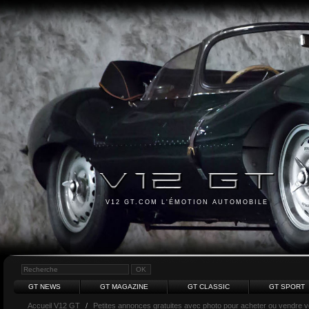
V12 GT.COM L'ÉMOTION AUTOMOBILE
GT NEWS
GT MAGAZINE
GT CLASSIC
GT SPORT
Accueil V12 GT
/
Petites annonces gratuites avec photo pour acheter ou vendre vot