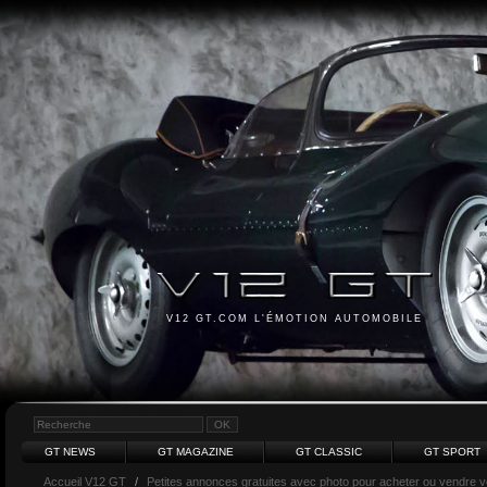
V12 GT.COM L'ÉMOTION AUTOMOBILE
GT NEWS
GT MAGAZINE
GT CLASSIC
GT SPORT
Accueil V12 GT
/
Petites annonces gratuites avec photo pour acheter ou vendre vot