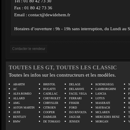
Tél : 01 80 42 73 30
Fax : 01 80 42 73 36
Email :
contact@dewidehem.fr
Horaires d’ouverture : 9h - 19h sans interruption, du Lundi au
TOUTES LES GT, TOUTES LES CLASSIC
Toutes les infos sur les constructeurs et les modèles.
ABARTH
BRISTOL
DELAGE
KOENIGSEGG
N
AC
BUGATTI
DELAHAYE
LAMBORGHINI
P
ALFA ROMEO
CADILLAC
FACEL VEGA
LANCIA
ALLARD
CHEVROLET
FERRARI
LOTUS
AMG
CHRYSLER
FISKER
MASERATI
ASTON MARTIN
CITROEN
FORD
MAYBACH
AUDI
COOPER
ISO RIVOLTA
MCLAREN
BENTLEY
DAIMLER
JAGUAR
MERCEDES BENZ
BMW
DE TOMASO
JENSEN
MORGAN