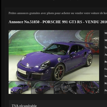
Petites annonces gratuites avec photo pour acheter ou vendre votre voiture de luxe
Annonce No.51850 - PORSCHE 991 GT3 RS - VENDU 201
M
M
T
A
Bo
Co
In
Ki
Pr
TVA récupérable