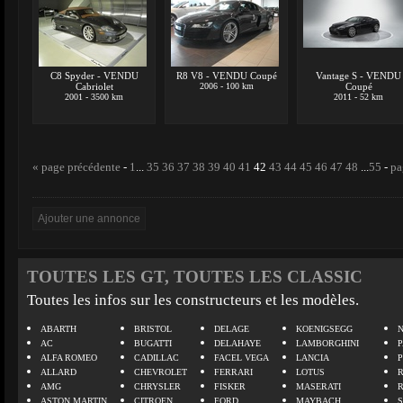
C8 Spyder - VENDU
R8 V8 - VENDU Coupé
Vantage S - VENDU
Cabriolet
2006 - 100 km
Coupé
2001 - 3500 km
2011 - 52 km
« page précédente
-
1
...
35
36
37
38
39
40
41
42
43
44
45
46
47
48
...
55
-
pa
TOUTES LES GT, TOUTES LES CLASSIC
Toutes les infos sur les constructeurs et les modèles.
ABARTH
BRISTOL
DELAGE
KOENIGSEGG
N
AC
BUGATTI
DELAHAYE
LAMBORGHINI
P
ALFA ROMEO
CADILLAC
FACEL VEGA
LANCIA
ALLARD
CHEVROLET
FERRARI
LOTUS
AMG
CHRYSLER
FISKER
MASERATI
ASTON MARTIN
CITROEN
FORD
MAYBACH