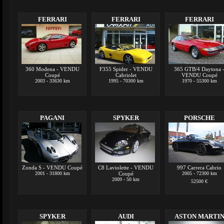
FERRARI
FERRARI
FERRARI
360 Modena - VENDU
F355 Spider - VENDU
365 GTB/4 Daytona 
Coupé
Cabriolet
VENDU Coupé
2003 - 33630 km
1995 - 70300 km
1970 - 55300 km
PAGANI
SPYKER
PORSCHE
Zonda S - VENDU Coupé
C8 Laviolette - VENDU
997 Carrera Cabrio
2001 - 31800 km
Coupé
2005 - 72300 km
2009 - 50 km
52500 €
SPYKER
AUDI
ASTON MARTI