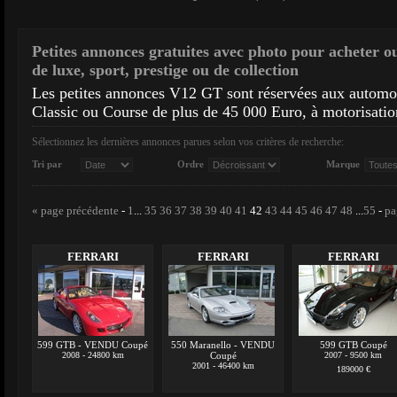
Petites annonces gratuites avec photo pour acheter o
de luxe, sport, prestige ou de collection
Les petites annonces V12 GT sont réservées aux autom
Classic ou Course de plus de 45 000 Euro, à motorisatio
Sélectionnez les dernières annonces parues selon vos critères de recherche:
Tri par
Ordre
Marque
« page précédente
-
1
...
35
36
37
38
39
40
41
42
43
44
45
46
47
48
...
55
-
pa
FERRARI
FERRARI
FERRARI
599 GTB - VENDU Coupé
550 Maranello - VENDU
599 GTB Coupé
2008 - 24800 km
Coupé
2007 - 9500 km
2001 - 46400 km
189000 €