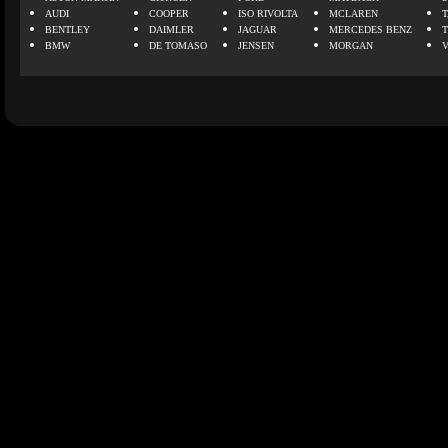
AUDI
COOPER
ISO RIVOLTA
MCLAREN
BENTLEY
DAIMLER
JAGUAR
MERCEDES BENZ
BMW
DE TOMASO
JENSEN
MORGAN