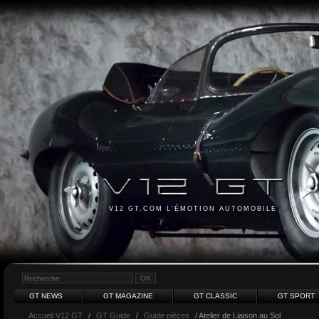
V12 GT.COM L'ÉMOTION AUTOMOBILE
GT NEWS
GT MAGAZINE
GT CLASSIC
GT SPORT
Accueil V12 GT
/
GT Guide
/
Guide pièces
/ Atelier de Liaison au Sol