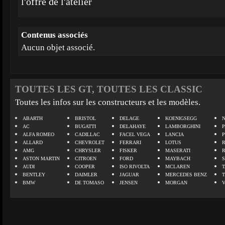
l'offre de l'atelier
Contenus associés
Aucun objet associé.
TOUTES LES GT, TOUTES LES CLASSIC
Toutes les infos sur les constructeurs et les modèles.
ABARTH
BRISTOL
DELAGE
KOENIGSEGG
N
AC
BUGATTI
DELAHAYE
LAMBORGHINI
P
ALFA ROMEO
CADILLAC
FACEL VEGA
LANCIA
ALLARD
CHEVROLET
FERRARI
LOTUS
AMG
CHRYSLER
FISKER
MASERATI
ASTON MARTIN
CITROEN
FORD
MAYBACH
AUDI
COOPER
ISO RIVOLTA
MCLAREN
BENTLEY
DAIMLER
JAGUAR
MERCEDES BENZ
BMW
DE TOMASO
JENSEN
MORGAN