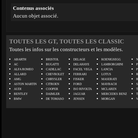
Contenus associés
Aucun objet associé.
TOUTES LES GT, TOUTES LES CLASSIC
Toutes les infos sur les constructeurs et les modèles.
ABARTH
BRISTOL
DELAGE
KOENIGSEGG
N
AC
BUGATTI
DELAHAYE
LAMBORGHINI
P
ALFA ROMEO
CADILLAC
FACEL VEGA
LANCIA
ALLARD
CHEVROLET
FERRARI
LOTUS
AMG
CHRYSLER
FISKER
MASERATI
ASTON MARTIN
CITROEN
FORD
MAYBACH
AUDI
COOPER
ISO RIVOLTA
MCLAREN
BENTLEY
DAIMLER
JAGUAR
MERCEDES BENZ
BMW
DE TOMASO
JENSEN
MORGAN