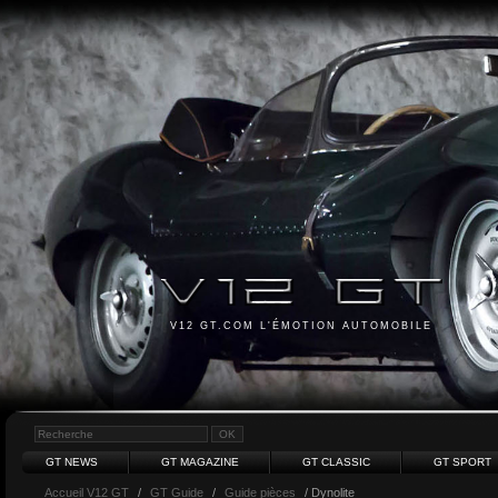
V12 GT.COM L'ÉMOTION AUTOMOBILE
GT NEWS
GT MAGAZINE
GT CLASSIC
GT SPORT
Accueil V12 GT
/
GT Guide
/
Guide pièces
/ Dynolite