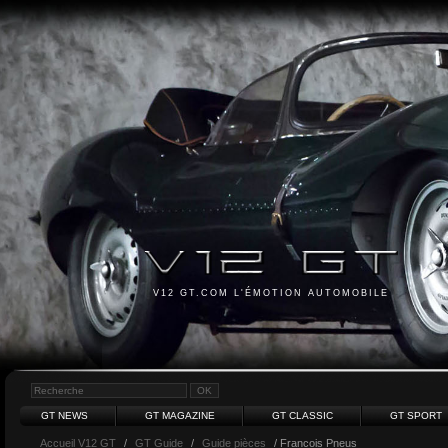
V12 GT.COM L'ÉMOTION AUTOMOBILE
GT NEWS
GT MAGAZINE
GT CLASSIC
GT SPORT
Accueil V12 GT
/
GT Guide
/
Guide pièces
/ Francois Pneus