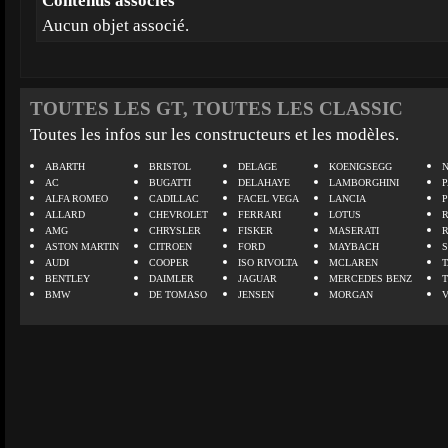
Contenus associés
Aucun objet associé.
TOUTES LES GT, TOUTES LES CLASSIC
Toutes les infos sur les constructeurs et les modèles.
ABARTH
BRISTOL
DELAGE
KOENIGSEGG
N
AC
BUGATTI
DELAHAYE
LAMBORGHINI
P
ALFA ROMEO
CADILLAC
FACEL VEGA
LANCIA
ALLARD
CHEVROLET
FERRARI
LOTUS
AMG
CHRYSLER
FISKER
MASERATI
ASTON MARTIN
CITROEN
FORD
MAYBACH
AUDI
COOPER
ISO RIVOLTA
MCLAREN
BENTLEY
DAIMLER
JAGUAR
MERCEDES BENZ
BMW
DE TOMASO
JENSEN
MORGAN