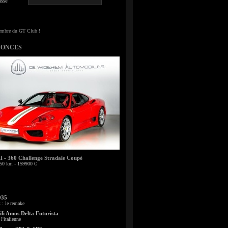
sse
NONCES
- 360 Challenge Stradale Coupé
50 km - 159900 €
935
: le remake
li Amos Delta Futurista
l'italienne