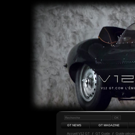
V12 GT.COM L'É
GT NEWS
GT MAGAZINE
Accueil V12 GT
/
GT Guide
/
Guide pièces