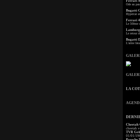
Ferrari 
Ode au pas
Bugatti 
Hypercar a
Ferrari 4
Le 50ème c
Lamborgh
Le retour d
Bugatti 
L'arme fata
GALER
GALER
LA CO
AGEND
DERNI
Cheetah
cheetah v
TVR Grif
01/01/19
Porsche 