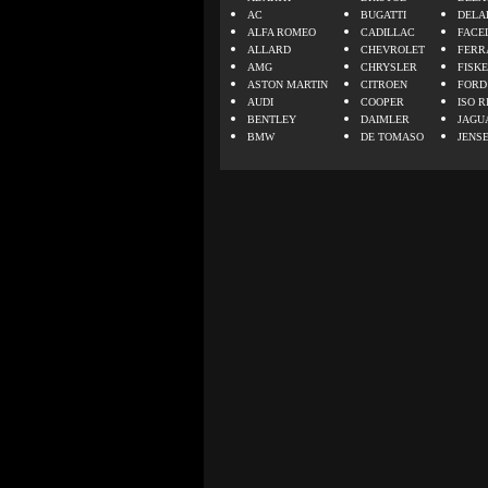
AC
BUGATTI
DELA
ALFA ROMEO
CADILLAC
FACE
ALLARD
CHEVROLET
FERR
AMG
CHRYSLER
FISK
ASTON MARTIN
CITROEN
FORD
AUDI
COOPER
ISO R
BENTLEY
DAIMLER
JAGU
BMW
DE TOMASO
JENS