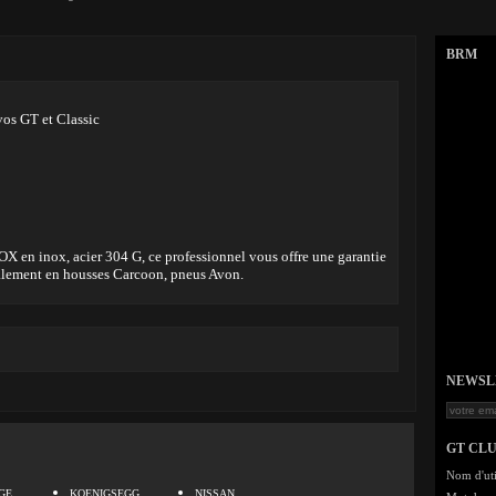
BRM
os GT et Classic
 en inox, acier 304 G, ce professionnel vous offre une garantie
également en housses Carcoon, pneus Avon.
NEWSLET
GT CL
.
Nom d'uti
GE
KOENIGSEGG
NISSAN