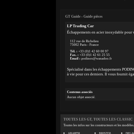
GT Guide
-
Guide pièces
LP Trading Car
Échappements en acier inoxydable pour v
112 rue de Richelieu
75002 Paris - France
Tél. :
+33 (0)1 42 60 00 97
Fax. :
+33 (0)1 42 61 25 55
Email :
podinox@wanadoo.fr
Spécialisé dans les échappements PODINOX
à vie pour ces derniers. Il vous fournit 
Contenus associés
Aucun objet associé.
TOUTES LES GT, TOUTES LES CLASSIC
Toutes les infos sur les constructeurs et les modèles
ABARTH
BRISTOL
DELA