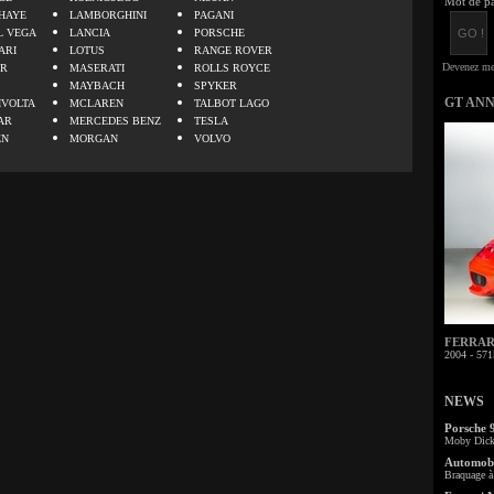
Mot de pa
HAYE
LAMBORGHINI
PAGANI
L VEGA
LANCIA
PORSCHE
ARI
LOTUS
RANGE ROVER
ER
MASERATI
ROLLS ROYCE
MAYBACH
SPYKER
GT AN
IVOLTA
MCLAREN
TALBOT LAGO
AR
MERCEDES BENZ
TESLA
EN
MORGAN
VOLVO
FERRARI 
2004 - 571
NEWS
Porsche 
Moby Dick 
Automobi
Braquage à 