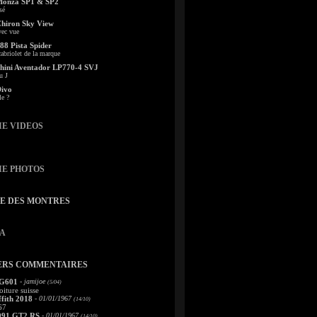
Monza SP1 & SP2
sé
Chiron Sky View
vec vue
88 Pista Spider
abriolet de la marque
ini Aventador LP770-4 SVJ
u J
Divo
le ?
IE VIDEOS
IE PHOTOS
TE DES MONTRES
A
ERS COMMENTAIRES
 G601
- jamijoe
(5/04)
oiture suisse
fith 2018
- 01/01/1967
(14/10)
67
991 GT2 RS
- 01/01/1967
(14/10)